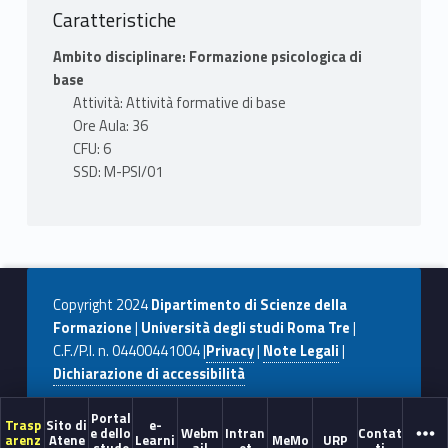
Caratteristiche
Ambito disciplinare: Formazione psicologica di
base
Attività: Attività formative di base
Ore Aula: 36
CFU: 6
SSD: M-PSI/01
Copyright 2024
Dipartimento di Scienze della
Formazione
|
Università degli studi Roma Tre
|
C.F./P.I. n. 04400441004 |
Privacy
|
Note Legali
|
Dichiarazione di accessibilità
Portal
Trasp
Sito di
e-
e dello
Webm
Intran
Contat
arenz
Atene
Learni
MeMo
URP