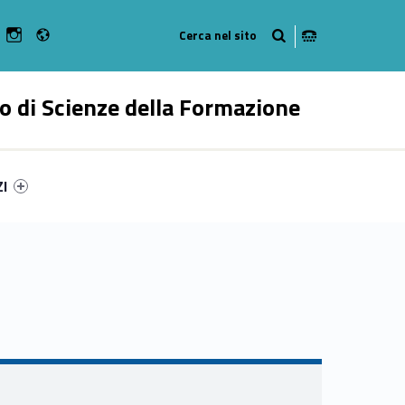
Radio
n Facebook
ebMan on Youtube
WebMan on Instagram
o di Scienze della Formazione
ry-25150-55
ntifier #link-menu-primary-53761-62
ZI