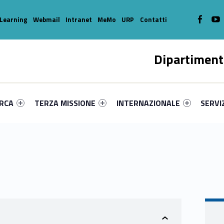
WebMan o
W
Learning
Webmail
Intranet
MeMo
URP
Contatti
Dipartiment
enu-primary-28983-16
dentifier #link-menu-primary-16236-39
Link identifier #link-menu-primary-93835-49
Link identifier #link-menu-prima
Link ide
ERCA
TERZA MISSIONE
INTERNAZIONALE
SERVI