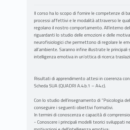
Il corso ha lo scopo di fornire le competenze di ba
processi affettivi e le modalità attraverso le qual
regolano il nostro comportamento. All’interno del co
riguardanti lo studio delle emozioni e delle motiv
neurofisiologici che permettono di regolare le 
all’ambiente. Saranno infine illustrate le principa
intelligenza emotiva in un’ottica di ricerca traslaz
Risultati di apprendimento attesi in coerenza con i 
Scheda SUA (QUADRI A.4.b.1 – A4.c).
Con lo studio dell’insegnamento di “Psicologia del
conseguire i seguenti obiettivi formativi.
In termini di conoscenza e capacità di comprensio
- Conoscere i principali modelli teorici sviluppati n
motivazioni e dell’intelligenza emotiva;