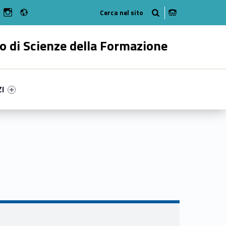
Radio
n Facebook
ebMan on Youtube
WebMan on Instagram
o di Scienze della Formazione
ry-83586-55
ntifier #link-menu-primary-44246-62
ZI