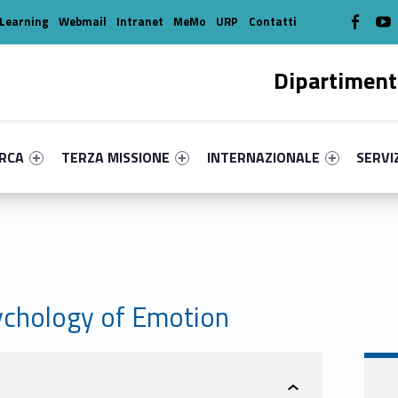
WebMan o
W
Learning
Webmail
Intranet
MeMo
URP
Contatti
Dipartiment
enu-primary-53614-16
dentifier #link-menu-primary-63643-39
Link identifier #link-menu-primary-69265-49
Link identifier #link-menu-prima
Link ide
ERCA
TERZA MISSIONE
INTERNAZIONALE
SERVI
ychology of Emotion