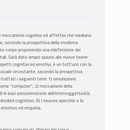
ali meccanismi cognitivi ed affettivi che mediano
zione, secondo la prospettiva della moderna
nte-corpo proponendo una ridefinizione dei
ntali. Sarà dato ampio spazio alle nuove teorie
spetti cognitivi ed emotivi, è un tutt'uno con la
 sociale circostante, secondo la prospettiva
 trattati i seguenti temi: 1) simulazione
o come "computer"; 2) meccanismi della
 le basi sensorimotorie dell'intersoggettività;
odied cognition; 6) I neuroni specchio e la
o emotivo ed empatia.
erranno comunicati all'inizio del corso.