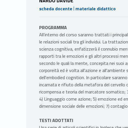
NARDO DAVIDE
|
scheda docente
materiale didattico
PROGRAMMA
All’interno del corso saranno trattati i princip
le relazioni sociali tra gli individui. La tratta
scienza cognitiva, enfatizzerà il connubio me
rapporti tra le emozioni e gli altri processi me
secondo le quali la mente, concepita nei suoi a
corporeità ed è volta all'azione e all'ambiente
dell'embodied cognition. In particolare saranno
incarnata e rifiuto della metafora del cervell
ricompensa e teoria del marcatore somatico; 3)
4) Linguaggio come azione; 5) emozione ed emb
dimensione sociale delle emozioni; 7) contagi
TESTI ADOTTATI
Una serie di articoli scientifici in Inglese che v