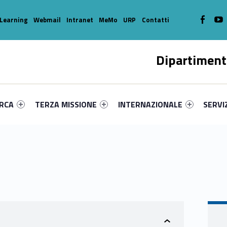
WebMan o
W
Learning
Webmail
Intranet
MeMo
URP
Contatti
Dipartiment
enu-primary-44852-16
dentifier #link-menu-primary-93383-39
Link identifier #link-menu-primary-97060-49
Link identifier #link-menu-prima
Link ide
ERCA
TERZA MISSIONE
INTERNAZIONALE
SERVI