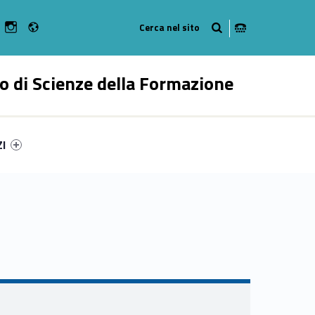
Radio
n Facebook
ebMan on Youtube
WebMan on Instagram
o di Scienze della Formazione
ry-59039-55
ntifier #link-menu-primary-86799-62
ZI