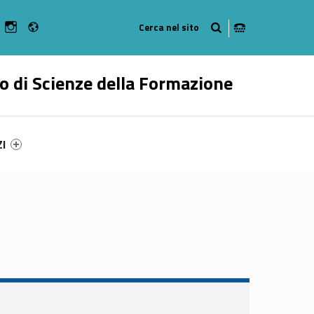
Radio
n Facebook
ebMan on Youtube
WebMan on Instagram
o di Scienze della Formazione
ry-73363-55
ntifier #link-menu-primary-37201-62
ZI