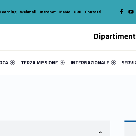
WebMan o
W
Learning
Webmail
Intranet
MeMo
URP
Contatti
Dipartiment
enu-primary-93640-16
dentifier #link-menu-primary-95096-39
Link identifier #link-menu-primary-44255-49
Link identifier #link-menu-prima
Link ide
ERCA
TERZA MISSIONE
INTERNAZIONALE
SERVI