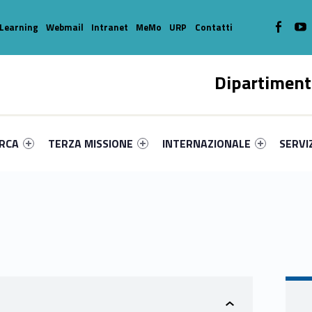
WebMan o
W
Learning
Webmail
Intranet
MeMo
URP
Contatti
Dipartiment
enu-primary-67296-16
dentifier #link-menu-primary-20905-39
Link identifier #link-menu-primary-54571-49
Link identifier #link-menu-prima
Link ide
ERCA
TERZA MISSIONE
INTERNAZIONALE
SERVI