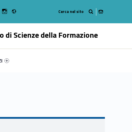
Radio
n Facebook
ebMan on Youtube
WebMan on Instagram
o di Scienze della Formazione
ry-2348-55
ntifier #link-menu-primary-57697-62
ZI