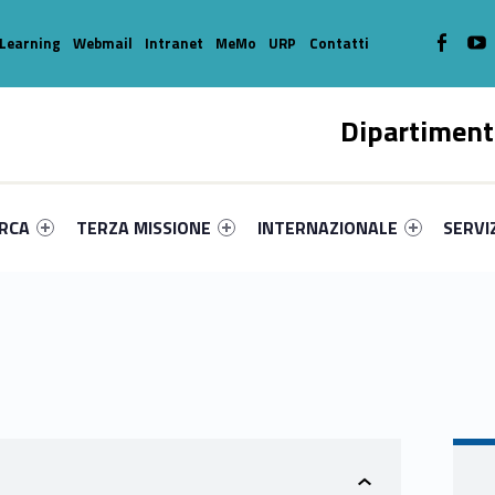
WebMan o
W
Learning
Webmail
Intranet
MeMo
URP
Contatti
Dipartiment
enu-primary-20018-16
dentifier #link-menu-primary-95013-39
Link identifier #link-menu-primary-34451-49
Link identifier #link-menu-prima
Link ide
ERCA
TERZA MISSIONE
INTERNAZIONALE
SERVI