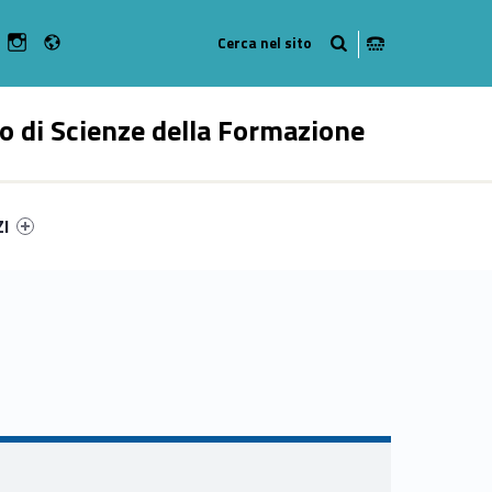
Radio
n Facebook
ebMan on Youtube
WebMan on Instagram
o di Scienze della Formazione
ry-93177-55
ntifier #link-menu-primary-36488-62
ZI