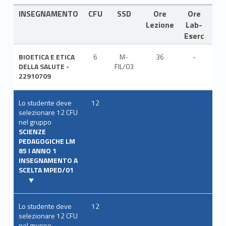
INSEGNAMENTO
CFU
SSD
Ore
Ore
LI
Lezione
Lab-
Eserc
BIOETICA E ETICA
6
M-
36
-
ITA
DELLA SALUTE -
FIL/03
22910709
Lo studente deve
12
selezionare 12 CFU
nel gruppo
SCIENZE
PEDAGOGICHE LM
85 I ANNO 1
INSEGNAMENTO A
SCELTA MPED/01
Lo studente deve
12
selezionare 12 CFU
nel gruppo