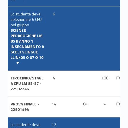
Lo studente deve
6
selezionare 6 CFU
nel gruppo
SCIENZE
PEDAGOGICHE LM
85 II ANNO 1
INSEGNAMENTO A
SCELTA LINGUE
LLIN/03 O 07 O 10
TIROCINIO/STAGE
4
100
ITA
4 CFU LM 85-57 -
22902246
PROVA FINALE -
14
84
-
ITA
22901494
Lo studente deve
12