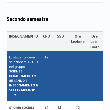
Secondo semestre
INSEGNAMENTO
CFU
SSD
Ore
Ore
LI
Lezione
Lab-
Eserc
Lo studente deve
12
selezionare 12 CFU
nel gruppo
SCIENZE
PEDAGOGICHE LM
85 I ANNO 1
INSEGNAMENTO A
SCELTA MPED/01
STORIA SOCIALE
12
M-
72
-
ITA