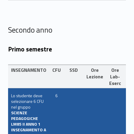
Secondo anno
Primo semestre
INSEGNAMENTO
CFU
SSD
Ore
Ore
LI
Lezione
Lab-
Eserc
Lo studente deve
6
selezionare 6 CFU
nel gruppo
SCIENZE
PEDAGOGICHE
LM85 II ANNO 1
INSEGNAMENTO A