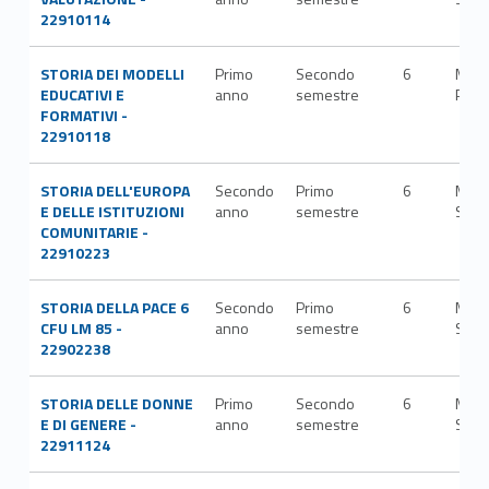
22910114
STORIA DEI MODELLI
Primo
Secondo
6
M-
EDUCATIVI E
anno
semestre
PED/
FORMATIVI -
22910118
STORIA DELL'EUROPA
Secondo
Primo
6
M-
E DELLE ISTITUZIONI
anno
semestre
STO
COMUNITARIE -
22910223
STORIA DELLA PACE 6
Secondo
Primo
6
M-
CFU LM 85 -
anno
semestre
STO
22902238
STORIA DELLE DONNE
Primo
Secondo
6
M-
E DI GENERE -
anno
semestre
STO
22911124