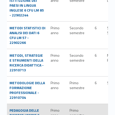
ISTITUZIONE DEI
anno
semestre
LIN/
PAESI IN LINGUA
INGLESE 6 CFU LM 85
- 22902244
METODI STATISTICI DI
Primo
Secondo
6
SECS
ANALISI DEI DATI 6
anno
semestre
S/01
CFU LM 57 -
22902266
METODI, STRATEGIE
Primo
Secondo
6
M-
E STRUMENTI DELLA
anno
semestre
PED/
RICERCA DIDATTICA -
22910713
METODOLOGIE DELLA
Primo
Primo
6
SPS/
FORMAZIONE
anno
semestre
PROFESSIONALE -
22910704
PEDAGOGIA DELLE
Primo
Primo