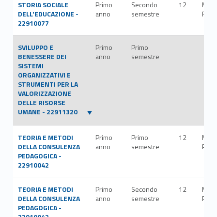
STORIA SOCIALE
Primo
Secondo
12
M-
DELL'EDUCAZIONE -
anno
semestre
PED/
22910077
SVILUPPO E
Primo
Primo
BENESSERE DEI
anno
semestre
SISTEMI
ORGANIZZATIVI E
STRUMENTI PER LA
VALORIZZAZIONE
DELLE RISORSE
UMANE - 22911320
TEORIA E METODI
Primo
Primo
12
M-
DELLA CONSULENZA
anno
semestre
PED/
PEDAGOGICA -
22910042
TEORIA E METODI
Primo
Secondo
12
M-
DELLA CONSULENZA
anno
semestre
PED/
PEDAGOGICA -
22910042