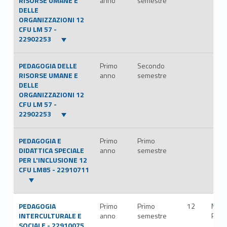
RISORSE UMANE E
anno
semestre
DELLE
ORGANIZZAZIONI 12
CFU LM 57 -
22902253
PEDAGOGIA DELLE
Primo
Secondo
RISORSE UMANE E
anno
semestre
DELLE
ORGANIZZAZIONI 12
CFU LM 57 -
22902253
PEDAGOGIA E
Primo
Primo
DIDATTICA SPECIALE
anno
semestre
PER L'INCLUSIONE 12
CFU LM85 - 22910711
PEDAGOGIA
Primo
Primo
12
M-
INTERCULTURALE E
anno
semestre
PED/
SOCIALE - 22910075