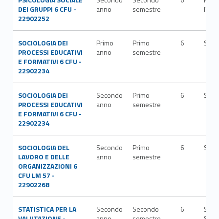
DEI GRUPPI 6 CFU -
anno
semestre
PSI/
22902252
SOCIOLOGIA DEI
Primo
Primo
6
SPS/
PROCESSI EDUCATIVI
anno
semestre
E FORMATIVI 6 CFU -
22902234
SOCIOLOGIA DEI
Secondo
Primo
6
SPS/
PROCESSI EDUCATIVI
anno
semestre
E FORMATIVI 6 CFU -
22902234
SOCIOLOGIA DEL
Secondo
Primo
6
SPS/
LAVORO E DELLE
anno
semestre
ORGANIZZAZIONI 6
CFU LM 57 -
22902268
STATISTICA PER LA
Secondo
Secondo
6
SECS
VALUTAZIONE -
anno
semestre
S/01