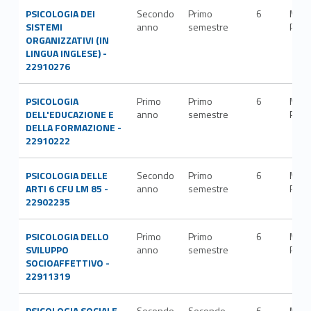
PSICOLOGIA DEI
Secondo
Primo
6
M-
SISTEMI
anno
semestre
PSI/
ORGANIZZATIVI (IN
LINGUA INGLESE) -
22910276
PSICOLOGIA
Primo
Primo
6
M-
DELL'EDUCAZIONE E
anno
semestre
PSI/
DELLA FORMAZIONE -
22910222
PSICOLOGIA DELLE
Secondo
Primo
6
M-
ARTI 6 CFU LM 85 -
anno
semestre
PSI/
22902235
PSICOLOGIA DELLO
Primo
Primo
6
M-
SVILUPPO
anno
semestre
PSI/
SOCIOAFFETTIVO -
22911319
PSICOLOGIA SOCIALE
Secondo
Secondo
6
M-