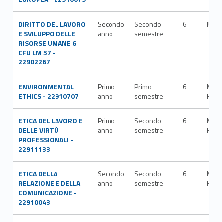
DIRITTO DEL LAVORO
Secondo
Secondo
6
IUS/
E SVILUPPO DELLE
anno
semestre
RISORSE UMANE 6
CFU LM 57 -
22902267
ENVIRONMENTAL
Primo
Primo
6
M-
ETHICS - 22910707
anno
semestre
FIL/
ETICA DEL LAVORO E
Primo
Secondo
6
M-
DELLE VIRTÙ
anno
semestre
FIL/
PROFESSIONALI -
22911133
ETICA DELLA
Secondo
Secondo
6
M-
RELAZIONE E DELLA
anno
semestre
FIL/
COMUNICAZIONE -
22910043