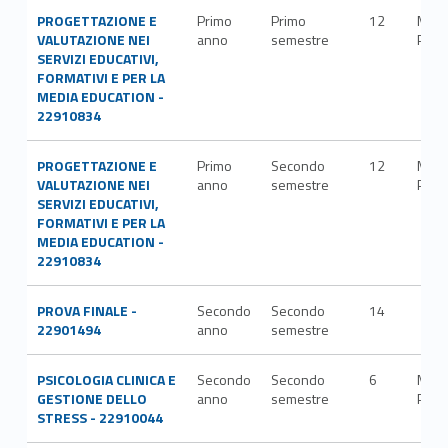
PROGETTAZIONE E
Primo
Primo
12
M-
VALUTAZIONE NEI
anno
semestre
PED/
SERVIZI EDUCATIVI,
FORMATIVI E PER LA
MEDIA EDUCATION -
22910834
PROGETTAZIONE E
Primo
Secondo
12
M-
VALUTAZIONE NEI
anno
semestre
PED/
SERVIZI EDUCATIVI,
FORMATIVI E PER LA
MEDIA EDUCATION -
22910834
PROVA FINALE -
Secondo
Secondo
14
22901494
anno
semestre
PSICOLOGIA CLINICA E
Secondo
Secondo
6
M-
GESTIONE DELLO
anno
semestre
PSI/
STRESS - 22910044