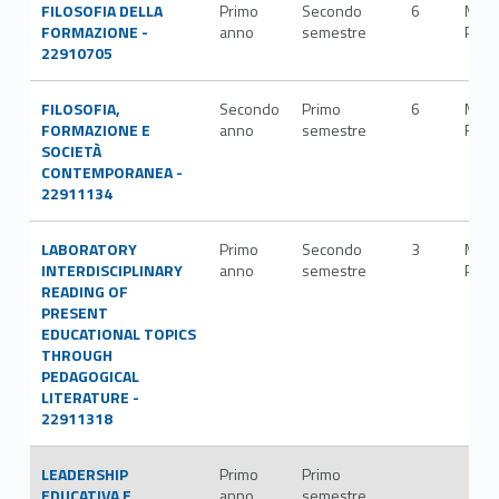
FILOSOFIA DELLA
Primo
Secondo
6
M-
FORMAZIONE -
anno
semestre
PED/
22910705
FILOSOFIA,
Secondo
Primo
6
M-
FORMAZIONE E
anno
semestre
FIL/
SOCIETÀ
CONTEMPORANEA -
22911134
LABORATORY
Primo
Secondo
3
M-
INTERDISCIPLINARY
anno
semestre
PED/
READING OF
PRESENT
EDUCATIONAL TOPICS
THROUGH
PEDAGOGICAL
LITERATURE -
22911318
LEADERSHIP
Primo
Primo
EDUCATIVA E
anno
semestre