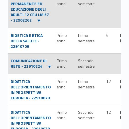
PERMANENTE ED
anno
semestre
EDUCAZIONE DEGLI
ADULTI 12 CFU LM 57
- 22902262
BIOETICA E ETICA
Primo
Primo
6
M-
DELLA SALUTE -
anno
semestre
FIL/
22910709
COMUNICAZIONE DI
Primo
Secondo
RETE - 22910224
anno
semestre
DIDATTICA
Primo
Primo
12
M-
DELL'ORIENTAMENTO
anno
semestre
PED/
IN PROSPETTIVA
EUROPEA - 22910079
DIDATTICA
Primo
Secondo
12
M-
DELL'ORIENTAMENTO
anno
semestre
PED/
IN PROSPETTIVA
EUROPEA - 22910079