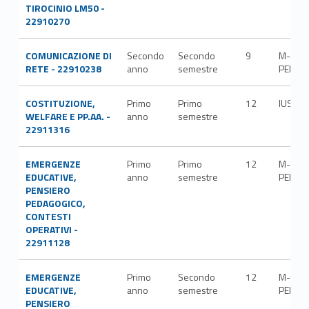
TIROCINIO LM50 -
22910270
COMUNICAZIONE DI
Secondo
Secondo
9
M-
RETE - 22910238
anno
semestre
PED/0
COSTITUZIONE,
Primo
Primo
12
IUS/09
WELFARE E PP.AA. -
anno
semestre
22911316
EMERGENZE
Primo
Primo
12
M-
EDUCATIVE,
anno
semestre
PED/0
PENSIERO
PEDAGOGICO,
CONTESTI
OPERATIVI -
22911128
EMERGENZE
Primo
Secondo
12
M-
EDUCATIVE,
anno
semestre
PED/0
PENSIERO