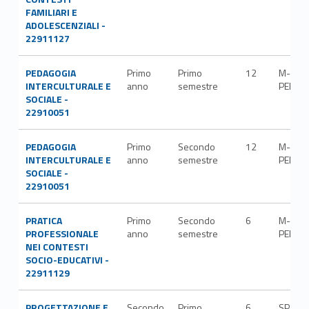
FAMILIARI E
ADOLESCENZIALI -
22911127
PEDAGOGIA
Primo
Primo
12
M-
INTERCULTURALE E
anno
semestre
PED/0
SOCIALE -
22910051
PEDAGOGIA
Primo
Secondo
12
M-
INTERCULTURALE E
anno
semestre
PED/0
SOCIALE -
22910051
PRATICA
Primo
Secondo
6
M-
PROFESSIONALE
anno
semestre
PED/0
NEI CONTESTI
SOCIO-EDUCATIVI -
22911129
PROGETTAZIONE E
Secondo
Primo
6
SPS/0