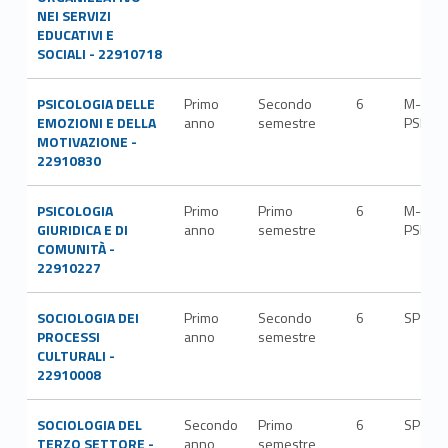
NEI SERVIZI
EDUCATIVI E
SOCIALI - 22910718
PSICOLOGIA DELLE
Primo
Secondo
6
M-
EMOZIONI E DELLA
anno
semestre
PSI/01
MOTIVAZIONE -
22910830
PSICOLOGIA
Primo
Primo
6
M-
GIURIDICA E DI
anno
semestre
PSI/05
COMUNITÀ -
22910227
SOCIOLOGIA DEI
Primo
Secondo
6
SPS/0
PROCESSI
anno
semestre
CULTURALI -
22910008
SOCIOLOGIA DEL
Secondo
Primo
6
SPS/0
TERZO SETTORE -
anno
semestre