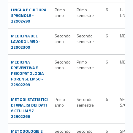
LINGUA E CULTURA
Primo
Primo
6
L-
SPAGNOLA -
anno
semestre
LIN/07
22902490
MEDICINA DEL
Secondo
Secondo
6
MED/4
LAVORO LM50 -
anno
semestre
22902300
MEDICINA
Secondo
Primo
6
MED/3
PREVENTIVA E
anno
semestre
PSICOPATOLOGIA
FORENSE LM50 -
22902299
METODI STATISTICI
Primo
Secondo
6
SECS-
DI ANALISI DEI DATI
anno
semestre
S/01
6 CFU LM 57 -
22902266
METODOLOGIE E
Secondo
Secondo
6
SPS/0