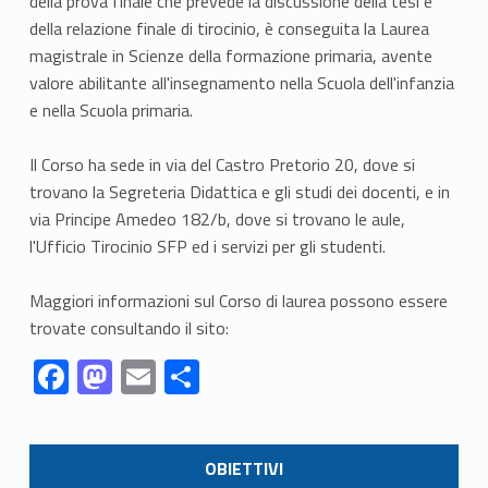
della prova finale che prevede la discussione della tesi e
della relazione finale di tirocinio, è conseguita la Laurea
magistrale in Scienze della formazione primaria, avente
valore abilitante all'insegnamento nella Scuola dell'infanzia
e nella Scuola primaria.
Il Corso ha sede in via del Castro Pretorio 20, dove si
trovano la Segreteria Didattica e gli studi dei docenti, e in
via Principe Amedeo 182/b, dove si trovano le aule,
l'Ufficio Tirocinio SFP ed i servizi per gli studenti.
Maggiori informazioni sul Corso di laurea possono essere
trovate consultando il sito:
Link identifier #identifier__124459-1
Link identifier #identifier__109453-2
Link identifier #identifier__72114-3
Link identifier #identifier__162830-4
F
M
E
C
ac
as
m
o
Skip back to navigation
e
to
ai
n
LINK IDENTIFIER #IDENTIFIER__157802-1
OBIETTIVI
b
d
l
di