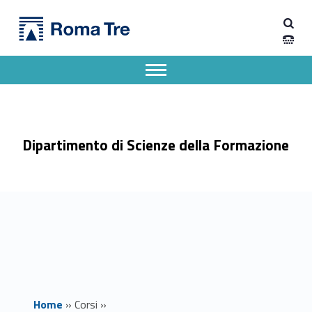
Primary Menu
Scienze della formazione primaria - Dipartimento di Scienze della Formazione
Dipartimento di Scienze della Formazione
Dipartimento di Scienze della Formazione dell'Università degli Studi Roma Tre
Apri il menu secondario
Header info sidebar
Dipartimento di Scienze della Formazione
Home
»
Corsi
»