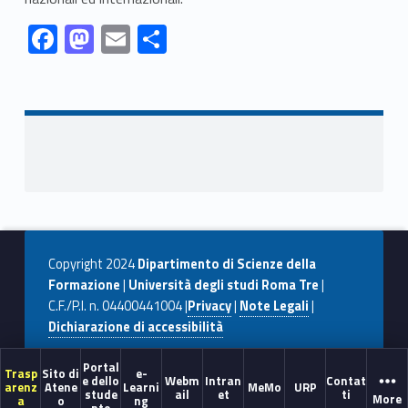
Link identifier #identifier__52917-1
Link identifier #identifier__182853-2
Link identifier #identifier__105224-3
Link identifier #identifier__142751-4
F
M
E
C
ac
as
m
o
Skip back to navigation
e
to
ai
n
b
d
l
di
o
o
vi
o
n
di
k
Copyright 2024
Dipartimento di Scienze della
Formazione
|
Università degli studi Roma Tre
|
C.F./P.I. n. 04400441004 |
Privacy
|
Note Legali
|
Dichiarazione di accessibilità
Portal
Trasp
Sito di
e-
e dello
Webm
Intran
Contat
arenz
Atene
Learni
MeMo
URP
stude
ail
et
ti
More
a
o
ng