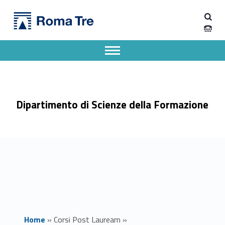
Primary Menu
Dipartimento di Scienze della Formazione
Sociologia: Teoria, Metodologia, Ricerca (master Interuniversitario) - Dipartimento di Scienze della Formazione
Dipartimento di Scienze della Formazione dell'Università degli Studi Roma Tre
Apri il menu secondario
Header info sidebar
Dipartimento di Scienze della Formazione
Home
»
Corsi Post Lauream
»