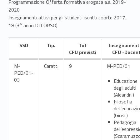
Programmazione Offerta formativa erogata a.a. 2019-
2020
Insegnamenti attivi per gli studenti iscritti coorte 2017-
18 (3° anno DI CORSO)
SSD
T
i
p.
T
ot
Insegnamenti
CFU
previsti
CFU -Docent
M-
Caratt.
9
M-PED/01
PED/01-
03
Educazione
degli adulti
(Aleandri )
Filosofia
dell’educazi
(Giosi )
Pedagogia
dell’espress
(Scaramuzzo