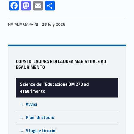
Link identifier #identifier__25039-4
Link identifier #identifier__173024-5
Link identifier #identifier__60190-6
Link identifier #identifier__49616-7
F
M
E
S
ac
as
m
h
e
to
ai
ar
NATALIA CIAPRINI
28 July 2026
b
d
l
e
Skip back to navigation
o
o
o
n
Sidebar
k
CORSI DI LAUREA E DI LAUREA MAGISTRALE AD
ESAURIMENTO
Scienze dell’Educazione DM 270 ad
esaurimento
Avvisi
Piani di studio
Stage e tirocini