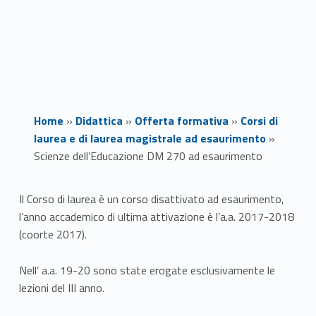
Home
»
Didattica
»
Offerta formativa
»
Corsi di
laurea e di laurea magistrale ad esaurimento
»
Scienze dell’Educazione DM 270 ad esaurimento
S
Il Corso di laurea è un corso disattivato ad esaurimento,
l’anno accademico di ultima attivazione è l’a.a. 2017-2018
c
(coorte 2017).
i
Nell’ a.a. 19-20 sono state erogate esclusivamente le
e
lezioni del III anno.