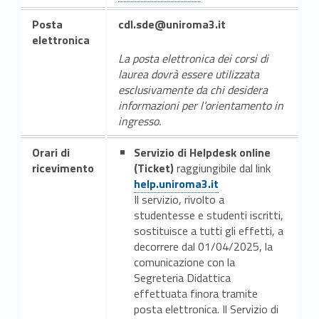
a
Posta
cdl.sde@uniroma3.it
d
elettronica
La posta elettronica dei corsi di
e
laurea dovrà essere utilizzata
esclusivamente da chi desidera
s
informazioni per l’orientamento in
ingresso.
a
u
Orari di
Servizio di Helpdesk online
Link identifier #identifier__3969-17
ricevimento
(Ticket)
raggiungibile dal link
r
help.uniroma3.it
Il servizio, rivolto a
i
studentesse e studenti iscritti,
sostituisce a tutti gli effetti, a
m
decorrere dal 01/04/2025, la
comunicazione con la
e
Segreteria Didattica
effettuata finora tramite
n
posta elettronica. Il Servizio di