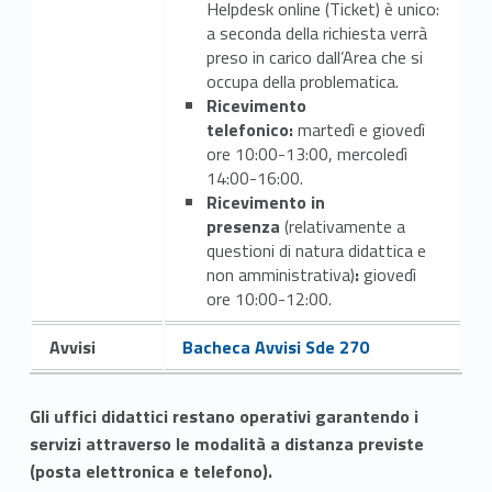
t
Helpdesk online (Ticket) è unico:
a seconda della richiesta verrà
o
preso in carico dall’Area che si
occupa della problematica.
Ricevimento
telefonico:
martedì e giovedì
ore 10:00-13:00, mercoledì
14:00-16:00.
Ricevimento in
presenza
(relativamente a
questioni di natura didattica e
non amministrativa)
:
giovedì
ore 10:00-12:00.
Link identifier #identifier__16744-18
Link identifier #identifier__190779-3
Avvisi
Bacheca Avvisi Sde 270
Gli uffici didattici restano operativi garantendo i
servizi attraverso le modalità a distanza previste
(posta elettronica e telefono).