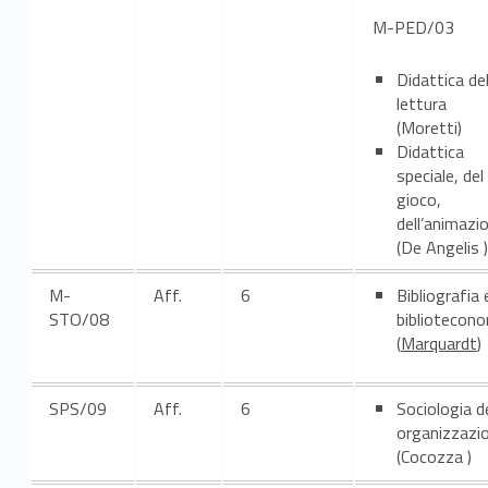
M-PED/03
Didattica del
lettura
(Moretti)
Didattica
speciale, del
gioco,
dell’animazi
(De Angelis )
M-
Aff.
6
Bibliografia 
STO/08
bibliotecon
(
Marquardt
)
SPS/09
Aff.
6
Sociologia de
organizzazio
(Cocozza )