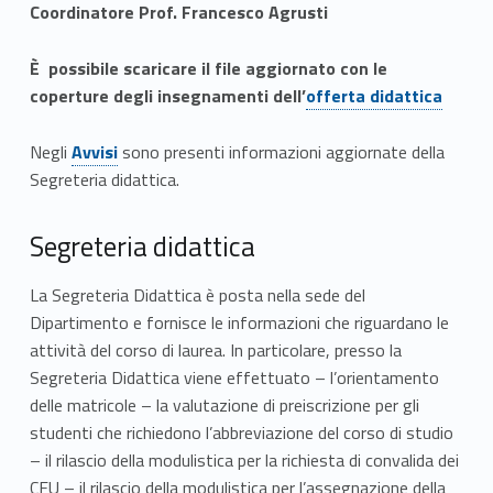
n
Coordinatore Prof. Francesco Agrusti
z
Link identifier #identifier__120017-3
È possibile scaricare il file aggiornato con le
e
Link identifier #identifier__32001-1
coperture degli insegnamenti dell’
offerta didattica
d
Link identifier #identifier__5855
Link identifier #identifier__140692-7
Link identifier #identifier__79835-9
Link identifier #identifier__35492-2
Negli
Avvisi
sono presenti informazioni aggiornate della
e
Segreteria didattica.
l
Segreteria didattica
l
La Segreteria Didattica è posta nella sede del
’
Dipartimento e fornisce le informazioni che riguardano le
E
attività del corso di laurea. In particolare, presso la
Segreteria Didattica viene effettuato – l’orientamento
d
delle matricole – la valutazione di preiscrizione per gli
u
studenti che richiedono l’abbreviazione del corso di studio
– il rilascio della modulistica per la richiesta di convalida dei
c
CFU – il rilascio della modulistica per l’assegnazione della