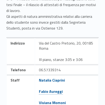
tesi finale – il rilascio di attestati di frequenza per motivi
a
di lavoro.
z
Gli aspetti di natura amministrativa relativi alla carriera
dello studente sono invece gestiti dalla Segreteria
i
Studenti, posta in via Ostiense 129.
o
n
Indirizzo
Via del Castro Pretorio, 20, 00185
Roma
e
III piano, stanze 3.05 e 3.06
D
Telefono
06.57339314
M
Link identifier #identifier__90808-15
2
Staff
Natalia Ciaprini
7
Link identifier #identifier__133089-16
Fabio Aureggi
0
Viviana Momoni