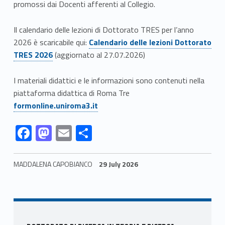
e
promossi dai Docenti afferenti al Collegio.
l
Il calendario delle lezioni di Dottorato TRES per l’anno
Link identifier #identifier__170631-1
2026 è scaricabile qui:
Calendario delle lezioni Dottorato
l
TRES 2026
(aggiornato al 27.07.2026)
a
I materiali didattici e le informazioni sono contenuti nella
f
Link identifier #identifier__105161-2
piattaforma didattica di Roma Tre
o
formonline.uniroma3.it
r
Link identifier #identifier__29636-3
Link identifier #identifier__59713-4
Link identifier #identifier__155623-5
Link identifier #identifier__60949-6
F
M
E
S
ac
as
m
h
m
e
to
ai
ar
a
MADDALENA CAPOBIANCO
29 July 2026
b
d
l
e
Skip back to navigation
z
o
o
i
o
n
Sidebar