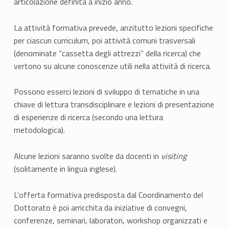
articolazione definita a inizio anno.
n
i
La attività formativa prevede, anzitutto lezioni specifiche
per ciascun curriculum, poi attività comuni trasversali
z
(denominate “cassetta degli attrezzi” della ricerca) che
vertono su alcune conoscenze utili nella attività di ricerca.
z
a
Possono esserci lezioni di sviluppo di tematiche in una
chiave di lettura transdisciplinare e lezioni di presentazione
z
di esperienze di ricerca (secondo una lettura
i
metodologica).
o
Alcune lezioni saranno svolte da docenti in
visiting
(solitamente in lingua inglese).
n
e
L’offerta formativa predisposta dal Coordinamento del
Dottorato è poi arricchita da iniziative di convegni,
d
conferenze, seminari, laboratori, workshop organizzati e