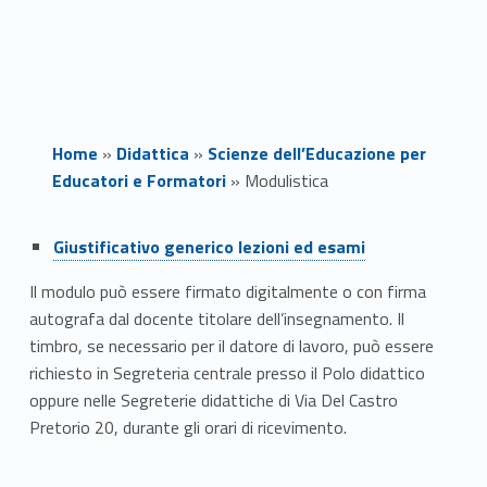
Home
»
Didattica
»
Scienze dell’Educazione per
Educatori e Formatori
»
Modulistica
Link identifier #identifier__147319-1
M
Giustificativo generico lezioni ed esami
o
Il modulo può essere firmato digitalmente o con firma
autografa dal docente titolare dell’insegnamento. Il
d
timbro, se necessario per il datore di lavoro, può essere
u
richiesto in Segreteria centrale presso il Polo didattico
oppure nelle Segreterie didattiche di Via Del Castro
l
Pretorio 20, durante gli orari di ricevimento.
i