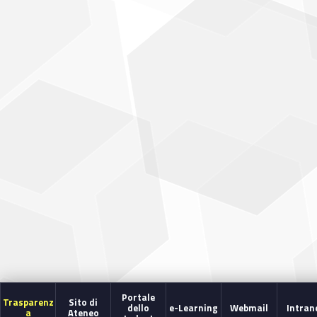
Portale
Trasparenz
Sito di
dello
e-Learning
Webmail
Intran
a
Ateneo