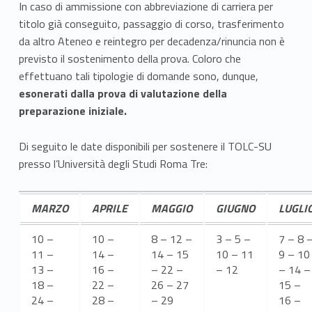
In caso di ammissione con abbreviazione di carriera per
i
titolo già conseguito, passaggio di corso, trasferimento
c
da altro Ateneo e reintegro per decadenza/rinuncia non è
previsto il sostenimento della prova. Coloro che
h
effettuano tali tipologie di domande sono, dunque,
esonerati dalla prova di valutazione della
i
preparazione iniziale.
e
Di seguito le date disponibili per sostenere il TOLC-SU
s
presso l’Università degli Studi Roma Tre:
t
e
MARZO
APRILE
MAGGIO
GIUGNO
LUGLI
e
10 –
10 –
8 – 12 –
3 – 5 –
7 – 8 
11 –
14 –
14 – 15
10 – 11
9 – 10
m
13 –
16 –
– 22 –
– 12
– 14 –
18 –
22 –
26 – 27
15 –
o
24 –
28 –
– 29
16 –