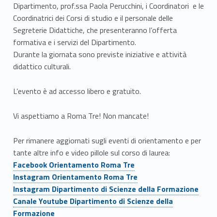
Dipartimento, prof.ssa Paola Perucchini, i Coordinatori e le
Coordinatrici dei Corsi di studio e il personale delle
Segreterie Didattiche, che presenteranno l’offerta
formativa e i servizi del Dipartimento.
Durante la giornata sono previste iniziative e attività
didattico culturali.
L’evento è ad accesso libero e gratuito.
Vi aspettiamo a Roma Tre! Non mancate!
Per rimanere aggiornati sugli eventi di orientamento e per
tante altre info e video pillole sul corso di laurea:
Link identifier #identifier__57822-13
Facebook Orientamento Roma Tre
Link identifier #identifier__175573-14
Instagram Orientamento Roma Tre
Link identifier #identifier__162944-15
Instagram Dipartimento di Scienze della Formazione
Link identifier #identifier__198513-16
Canale Youtube Dipartimento di Scienze della
Formazione