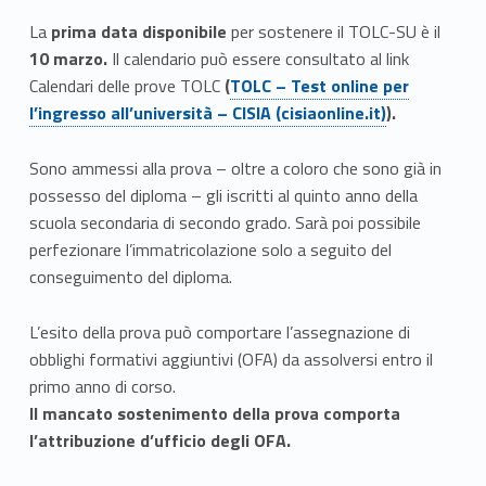
C
La
prima data disponibile
per sostenere il TOLC-SU è il
10 marzo.
Il calendario può essere consultato al link
o
Link identifier #identifier__22951-1
Calendari delle prove TOLC
(
TOLC – Test online per
l’ingresso all’università – CISIA (cisiaonline.it)
).
n
o
Sono ammessi alla prova – oltre a coloro che sono già in
possesso del diploma – gli iscritti al quinto anno della
s
scuola secondaria di secondo grado. Sarà poi possibile
c
perfezionare l’immatricolazione solo a seguito del
conseguimento del diploma.
e
n
L’esito della prova può comportare l’assegnazione di
obblighi formativi aggiuntivi (OFA) da assolversi entro il
z
primo anno di corso.
Il mancato sostenimento della prova comporta
e
l’attribuzione d’ufficio degli OFA.
r