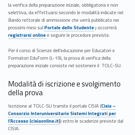
s
la verifica della preparazione iniziale, obbligatoria e non
t
selettiva, da effettuarsi secondo le modalità indicate nel
Bando rettorale di ammissione che verrà pubblicato nei
d
Link identifier #identifier__160102-10
prossimi mesi sul
Portale dello Studente
;
occorrerà
i
registrarsi online
e seguire le procedure previste.
a
Per il corso di Scienze dell’educazione per Educatori e
Formatori EduForm (L-19), l
a prova di verifica della
c
preparazione iniziale consiste nel sostenere il
TOLC-SU
.
c
Modalità di iscrizione e svolgimento
e
della prova
s
Link identifier #identifier__51609-1
Iscrizione al TOLC-SU tramite il portale CISIA (
Cisia –
s
Consorzio Interuniversitario Sistemi Integrati per
o
l’Accesso (cisiaonline.it)
) entro le scadenze previste dal
CISIA.
/