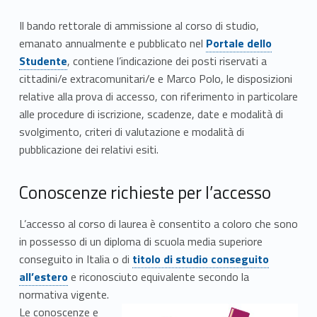
Il bando rettorale di ammissione al corso di studio,
Link identifier #identifier__186492-5
emanato annualmente e pubblicato nel
Portale dello
Studente
, contiene l’indicazione dei posti riservati a
cittadini/e extracomunitari/e e Marco Polo, le disposizioni
relative alla prova di accesso, con riferimento in particolare
alle procedure di iscrizione, scadenze, date e modalità di
svolgimento, criteri di valutazione e modalità di
pubblicazione dei relativi esiti.
Conoscenze richieste per l’accesso
L’accesso al corso di laurea è consentito a coloro che sono
in possesso di un diploma di scuola media superiore
Link identifier #identifier__149623-7
conseguito in Italia o di
titolo di studio conseguito
all’estero
e riconosciuto equivalente secondo la
normativa vigente.
Le conoscenze e