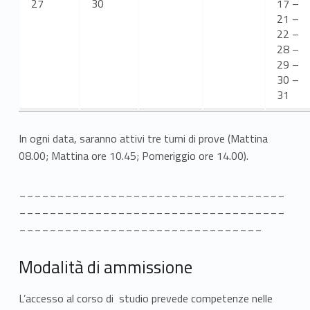
27
30
17 –
d
21 –
22 –
a
28 –
l
29 –
30 –
i
31
t
In ogni data, saranno attivi tre turni di prove (Mattina
à
08.00; Mattina ore 10.45; Pomeriggio ore 14.00).
d
___________________________________
i
___________________________________
________________________________
a
m
Modalità di ammissione
m
L’accesso al corso di studio prevede competenze nelle