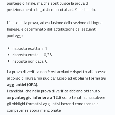
r
punteggio finale, ma che sostituisce la prova di
i
posizionamento linguistico di cui all’art. 9 del bando.
z
L’esito della prova, ad esclusione della sezione di Lingua
Inglese, è determinato dall’attribuzione dei seguenti
i
punteggi:
o
risposta esatta: + 1
n
risposta errata: – 0,25
i
risposta non data: 0.
a
La prova di verifica non è ostacolante rispetto all’accesso
al corso di laurea ma può dar luogo ad
obblighi formativi
.
aggiuntivi (OFA)
.
a
I candidati che nella prova di verifica abbiano ottenuto
un
punteggio inferiore a 12,5
sono tenuti ad assolvere
.
gli obblighi formativi aggiuntivi inerenti conoscenze e
competenze sopra menzionate.
2