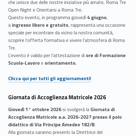
che unisce due delle nostre iniziative più amate, Roma Tre
Open Night e Orientarsi a Roma Tre.
Questo evento, in programma giovedì
4 giugno
,
a
ingresso libero e gratuito
, rappresenta una occasione
speciale per incontrare da vicino la nostra comunità,
scoprire l’offerta formativa e vivere l’atmosfera di Roma
Tre.
L’evento è valido per l’attestazione di
ore di Formazione
Scuola-Lavoro
e
orientamento.
Link identifier #identifier__101923-2
Clicca qui per tutti gli aggiornamenti!
Giornata di Accoglienza Matricole 2026
Giovedì 1° ottobre 2026
si svolgerà la
Giornata di
Accoglienza Matricole a.a. 2026-2027 presso il polo
didattico di Via Principe Amedeo 182/B
.
Alla giornata saranno presenti: la Direttrice del