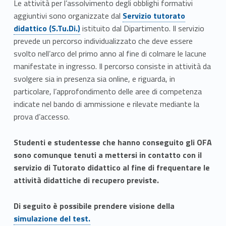
Le attività per l’assolvimento degli obblighi formativi
Link identifier #identifier__170776-5
0
aggiuntivi sono organizzate dal
Servizio tutorato
didattico (S.Tu.Di.)
istituito dal Dipartimento. Il servizio
2
prevede un percorso individualizzato che deve essere
6
svolto nell’arco del primo anno al fine di colmare le lacune
manifestate in ingresso. Il percorso consiste in attività da
/
svolgere sia in presenza sia online, e riguarda, in
particolare, l’approfondimento delle aree di competenza
2
indicate nel bando di ammissione e rilevate mediante la
0
prova d’accesso.
2
Studenti e studentesse che hanno conseguito gli OFA
7
sono comunque tenuti a mettersi in contatto con il
servizio di Tutorato didattico al fine di frequentare le
attività didattiche di recupero previste.
Link identifier #identifier__183411-4
Di seguito è possibile prendere visione della
simulazione del test.