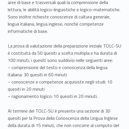
i
aree di base e trasversali quali la comprensione della
lettura, le abilità logico-linguistiche e logico-matematiche.
s
Sono inoltre richieste conoscenze di cultura generale,
s
lingua italiana, lingua inglese, nonché competenze
informatiche di base.
i
La prova di valutazione della preparazione iniziale TOLC-SU
o
è costituita da 50 quesiti a scelta multipla e ha durata di
n
100 minuti; i quesiti sono suddivisi nelle seguenti aree:
− comprensione del testo e conoscenza della lingua
e
italiana: 30 quesiti in 60 minuti
–
− conoscenze e competenze acquisiste negli studi: 10
quesiti in 20 minuti
I
− ragionamento logico: 10 quesiti in 20 minuti.
s
Al termine del TOLC-SU è presente una sezione di 30
c
quesiti per la Prova della Conoscenza della Lingua Inglese
della durata di 15 minuti, che non concorre al computo del