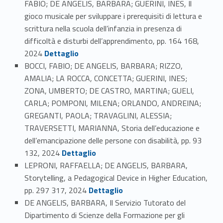
FABIO; DE ANGELIS, BARBARA; GUERINI, INES, Il
gioco musicale per sviluppare i prerequisiti di lettura e
scrittura nella scuola dell’infanzia in presenza di
difficoltà e disturbi dell’apprendimento, pp. 164 168,
Link identifier #identifier_person_79591-53
2024
Dettaglio
BOCCI, FABIO; DE ANGELIS, BARBARA; RIZZO,
AMALIA; LA ROCCA, CONCETTA; GUERINI, INES;
ZONA, UMBERTO; DE CASTRO, MARTINA; GUELI,
CARLA; POMPONI, MILENA; ORLANDO, ANDREINA;
GREGANTI, PAOLA; TRAVAGLINI, ALESSIA;
TRAVERSETTI, MARIANNA, Storia dell’educazione e
dell’emancipazione delle persone con disabilità, pp. 93
Link identifier #identifier_person_88738-54
132, 2024
Dettaglio
LEPRONI, RAFFAELLA; DE ANGELIS, BARBARA,
Storytelling, a Pedagogical Device in Higher Education,
Link identifier #identifier_person_105973-55
pp. 297 317, 2024
Dettaglio
DE ANGELIS, BARBARA, Il Servizio Tutorato del
Dipartimento di Scienze della Formazione per gli