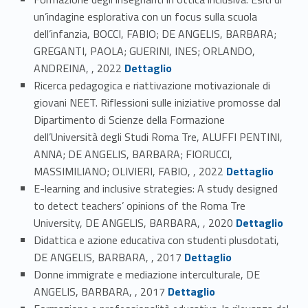
un’indagine esplorativa con un focus sulla scuola
dell’infanzia, BOCCI, FABIO; DE ANGELIS, BARBARA;
GREGANTI, PAOLA; GUERINI, INES; ORLANDO,
Link identifier #identifier_person_130465-7
ANDREINA, , 2022
Dettaglio
Ricerca pedagogica e riattivazione motivazionale di
giovani NEET. Riflessioni sulle iniziative promosse dal
Dipartimento di Scienze della Formazione
dell’Università degli Studi Roma Tre, ALUFFI PENTINI,
ANNA; DE ANGELIS, BARBARA; FIORUCCI,
Link identifier #identifier_person_176411-8
MASSIMILIANO; OLIVIERI, FABIO, , 2022
Dettaglio
E-learning and inclusive strategies: A study designed
to detect teachers’ opinions of the Roma Tre
Link identifier #identifier_person_100658-9
University, DE ANGELIS, BARBARA, , 2020
Dettaglio
Didattica e azione educativa con studenti plusdotati,
Link identifier #identifier_person_173175-10
DE ANGELIS, BARBARA, , 2017
Dettaglio
Donne immigrate e mediazione interculturale, DE
Link identifier #identifier_person_46651-11
ANGELIS, BARBARA, , 2017
Dettaglio