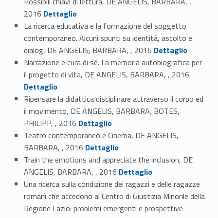
Possibili chiavi di lettura, DE ANGELIS, BARBARA, ,
Link identifier #identifier_person_149419-17
2016
Dettaglio
La ricerca educativa e la formazione del soggetto
contemporaneo. Alcuni spunti su identità, ascolto e
Link identifier #identifier_person_1244-18
dialog, DE ANGELIS, BARBARA, , 2016
Dettaglio
Narrazione e cura di sé. La memoria autobiografica per
Link identifier #identifier_person_9377-19
il progetto di vita, DE ANGELIS, BARBARA, , 2016
Dettaglio
Ripensare la didattica disciplinare attraverso il corpo ed
il movimento, DE ANGELIS, BARBARA; BOTES,
Link identifier #identifier_person_37054-20
PHILIPP, , 2016
Dettaglio
Teatro contemporaneo e Cinema, DE ANGELIS,
Link identifier #identifier_person_126957-21
BARBARA, , 2016
Dettaglio
Train the emotions and appreciate the inclusion, DE
Link identifier #identifier_person_107937-22
ANGELIS, BARBARA, , 2016
Dettaglio
Una ricerca sulla condizione dei ragazzi e delle ragazze
romanì che accedono al Centro di Giustizia Minorile della
Regione Lazio: problemi emergenti e prospettive