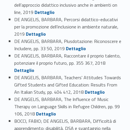
dell’approccio didattico inclusivo anche in ambienti on
Link identifier #identifier_person_39670-74
line, 2019
Dettaglio
DE ANGELIS, BARBARA, Percorsi didattico-educativi
per la promozione dell’inclusione in ambiente naturale,
Link identifier #identifier_person_45948-75
2019
Dettaglio
DE ANGELIS, BARBARA, Plusdotazione: Riconoscere e
Link identifier #identifier_person_183980-76
Includere, pp. 33 50, 2019
Dettaglio
DE ANGELIS, BARBARA, Raccontare il proprio talento,
Link identifier #identifier_person_12017-77
potenziare il proprio futuro, pp. 355 367, 2018
Dettaglio
DE ANGELIS, BARBARA, Teachers' Attitudes Towards
Gifted Students and Gifted Education: Results From
Link identifier #identifier_person_9088-78
An Italian Study, pp. 404 412, 2018
Dettaglio
DE ANGELIS, BARBARA, The Influence of Music
Therapy on Language Skills in Refugee Children, pp. 99
Link identifier #identifier_person_12699-79
106, 2018
Dettaglio
BOCCI, FABIO; DE ANGELIS, BARBARA, Difficoltà di
apprendimento: disabilità, DSA e svantaggio nella