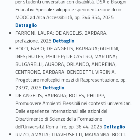
per studenti universitari con disabilità, DSA e Bisogni
Educativi Speciali: sviluppo e sperimentazione di un
Link identifier #identifier_person_111104-49
MOOC ad Alta Accessibilità, pp. 346 354, 2025
Dettaglio
FARRONI, LAURA; DE ANGELIS, BARBARA,
Link identifier #identifier_person_122050-50
prefazione, 2025
Dettaglio
BOCCI, FABIO; DE ANGELIS, BARBARA; GUERINI,
INES; BOTES, PHILIPP; DE CASTRO, MARTINA;
BULGARELLI, AURORA; ORLANDO, ANDREINA;
CENTRONE, BARBARA; BENEDETTI, VIRGINIA,
Progettare molteplici mezzi di Rappresentazione, pp.
Link identifier #identifier_person_198988-51
73 97, 2025
Dettaglio
DE ANGELIS, BARBARA; BOTES, PHILIPP,
Promuovere Ambienti Flessibili nei contesti universitari.
Dalle esperienze internazionali alle azioni del
Dipartimento di Scienze della Formazione
Link identifier #identifier_person_154397-52
dell’Università Roma Tre, pp. 36 44, 2025
Dettaglio
RIZZO, AMALIA; TRAVERSETTI, MARIANNA; BOCCI,