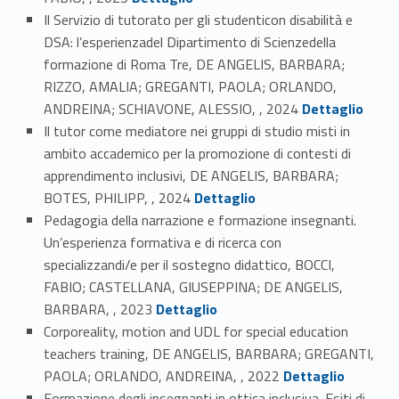
Il Servizio di tutorato per gli studenticon disabilità e
DSA: l’esperienzadel Dipartimento di Scienzedella
formazione di Roma Tre, DE ANGELIS, BARBARA;
RIZZO, AMALIA; GREGANTI, PAOLA; ORLANDO,
Link identifier #identifier_person_130180-3
ANDREINA; SCHIAVONE, ALESSIO, , 2024
Dettaglio
Il tutor come mediatore nei gruppi di studio misti in
ambito accademico per la promozione di contesti di
apprendimento inclusivi, DE ANGELIS, BARBARA;
Link identifier #identifier_person_131178-4
BOTES, PHILIPP, , 2024
Dettaglio
Pedagogia della narrazione e formazione insegnanti.
Un’esperienza formativa e di ricerca con
specializzandi/e per il sostegno didattico, BOCCI,
FABIO; CASTELLANA, GIUSEPPINA; DE ANGELIS,
Link identifier #identifier_person_111097-5
BARBARA, , 2023
Dettaglio
Corporeality, motion and UDL for special education
teachers training, DE ANGELIS, BARBARA; GREGANTI,
Link identifier #identifier_person_51952-6
PAOLA; ORLANDO, ANDREINA, , 2022
Dettaglio
Formazione degli insegnanti in ottica inclusiva. Esiti di