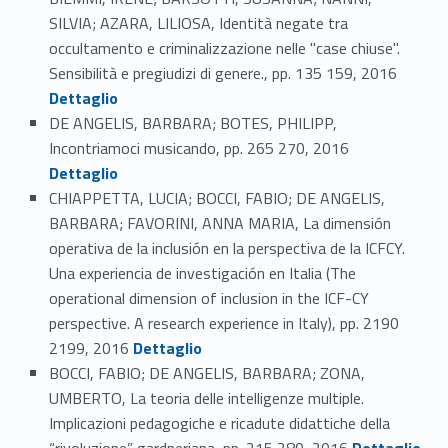
SILVIA; AZARA, LILIOSA, Identità negate tra
occultamento e criminalizzazione nelle "case chiuse".
Link identifier #identifier_person_95394-88
Sensibilità e pregiudizi di genere., pp. 135 159, 2016
Dettaglio
DE ANGELIS, BARBARA; BOTES, PHILIPP,
Link identifier #identifier_person_184335-89
Incontriamoci musicando, pp. 265 270, 2016
Dettaglio
CHIAPPETTA, LUCIA; BOCCI, FABIO; DE ANGELIS,
BARBARA; FAVORINI, ANNA MARIA, La dimensión
operativa de la inclusión en la perspectiva de la ICFCY.
Una experiencia de investigación en Italia (The
operational dimension of inclusion in the ICF-CY
perspective. A research experience in Italy), pp. 2190
Link identifier #identifier_person_128976-90
2199, 2016
Dettaglio
BOCCI, FABIO; DE ANGELIS, BARBARA; ZONA,
UMBERTO, La teoria delle intelligenze multiple.
Implicazioni pedagogiche e ricadute didattiche della
Link identifier #identifier_person_91054-91
“rivoluzione” gardneriana, pp. 215 280, 2016
Dettaglio