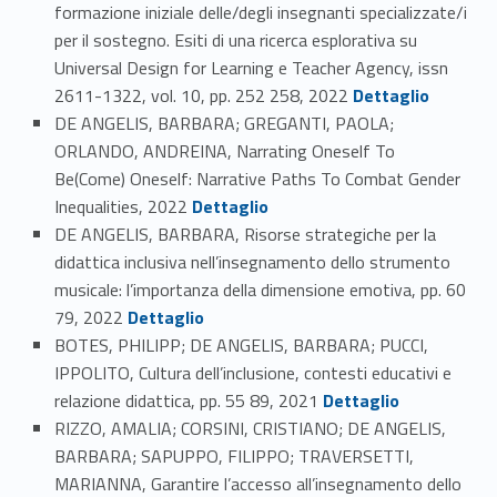
formazione iniziale delle/degli insegnanti specializzate/i
per il sostegno. Esiti di una ricerca esplorativa su
Universal Design for Learning e Teacher Agency, issn
Link identifier #identifier_person_126057-60
2611-1322, vol. 10, pp. 252 258, 2022
Dettaglio
DE ANGELIS, BARBARA; GREGANTI, PAOLA;
ORLANDO, ANDREINA, Narrating Oneself To
Be(Come) Oneself: Narrative Paths To Combat Gender
Link identifier #identifier_person_158092-61
Inequalities, 2022
Dettaglio
DE ANGELIS, BARBARA, Risorse strategiche per la
didattica inclusiva nell’insegnamento dello strumento
musicale: l’importanza della dimensione emotiva, pp. 60
Link identifier #identifier_person_85495-62
79, 2022
Dettaglio
BOTES, PHILIPP; DE ANGELIS, BARBARA; PUCCI,
IPPOLITO, Cultura dell’inclusione, contesti educativi e
Link identifier #identifier_person_175147-63
relazione didattica, pp. 55 89, 2021
Dettaglio
RIZZO, AMALIA; CORSINI, CRISTIANO; DE ANGELIS,
BARBARA; SAPUPPO, FILIPPO; TRAVERSETTI,
MARIANNA, Garantire l’accesso all’insegnamento dello