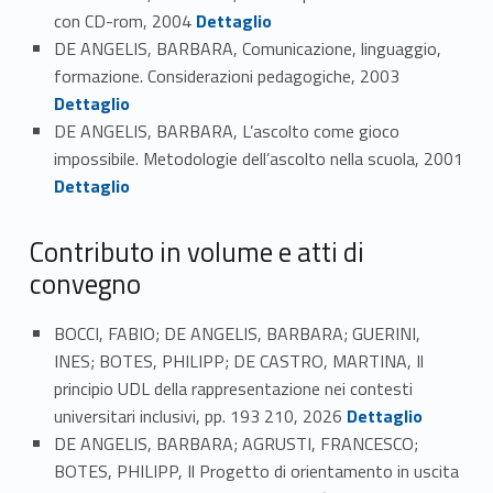
Link identifier #identifier_person_113327-45
con CD-rom, 2004
Dettaglio
DE ANGELIS, BARBARA, Comunicazione, linguaggio,
Link identifier #identifier_person_175537-46
formazione. Considerazioni pedagogiche, 2003
Dettaglio
DE ANGELIS, BARBARA, L’ascolto come gioco
impossibile. Metodologie dell’ascolto nella scuola, 2001
Link identifier #identifier_person_19326-47
Dettaglio
Contributo in volume e atti di
convegno
BOCCI, FABIO; DE ANGELIS, BARBARA; GUERINI,
INES; BOTES, PHILIPP; DE CASTRO, MARTINA, Il
principio UDL della rappresentazione nei contesti
Link identifier #identifier_person_141036-48
universitari inclusivi, pp. 193 210, 2026
Dettaglio
DE ANGELIS, BARBARA; AGRUSTI, FRANCESCO;
BOTES, PHILIPP, Il Progetto di orientamento in uscita