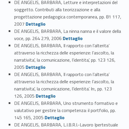
DE ANGELIS, BARBARA, Letture e interpretazioni del
soggetto. Contributi alla teorizzazione e alla
progettazione pedagogica contemporanea, pp. 81 117,
Link identifier #identifier_person_86743-115
2007
Dettaglio
DE ANGELIS, BARBARA, La ninna nanna e il valore della
Link identifier #identifier_person_73190-116
voce, pp. 264 279, 2006
Dettaglio
DE ANGELIS, BARBARA, Il rapporto con l’alterita’
attraverso la ricchezza delle esperienze: l’ascolto, la
narrativita', la comunicazione, l’identita’, pp. 123 126,
Link identifier #identifier_person_81762-117
2005
Dettaglio
DE ANGELIS, BARBARA, Il rapporto con l’alterita’
attraverso la ricchezza delle esperienze: l’ascolto, la
narrativita', la comunicazione, l’identita’. In:, pp. 123
Link identifier #identifier_person_89751-118
126, 2005
Dettaglio
DE ANGELIS, BARBARA, Uno strumento formativo e
valutativo per gestire la competenza: il portfolio, pp.
Link identifier #identifier_person_22121-119
145 165, 2005
Dettaglio
DE ANGELIS, BARBARA, L.I.B.R.I.-Lavoro Ipertestuale