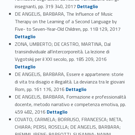
Link identifier #identifier_person_187830-83
insegnanti, pp. 319 340, 2017
Dettaglio
DE ANGELIS, BARBARA, The Influence of Music
Therapy on the Learning of a Second Language by
Link identifier #identifier_person_175314-84
Five- to Seven-Year-Old Children, pp. 118 129, 2017
Dettaglio
ZONA, UMBERTO; DE CASTRO, MARTINA, Dal
transindividuale all’intercorporeità. La lezione di
Link identifier #identifier_person_164474-85
Vygotskij per il XXI secolo, pp. 185 209, 2016
Dettaglio
DE ANGELIS, BARBARA, Essere e appartenere: storie
di vita tra disagio e illegalità. La devianza tra le giovani
Link identifier #identifier_person_70178-86
Rom, pp. 161 176, 2016
Dettaglio
DE ANGELIS, BARBARA, Formazione e professionalità
docente, metodo narrativo e competenza emotiva, pp.
Link identifier #identifier_person_160751-87
459 482, 2016
Dettaglio
COVATO, CARMELA; BORRUSO, FRANCESCA; META,
CHIARA; PERSI, ROSELLA; DE ANGELIS, BARBARA;
BIEMMI, IRENE; BARSOTTI, SUSANNA; NANNI,