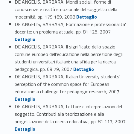
DE ANGELIS, BARBARA, Mondi sociali, forme di
conoscenze e realtà emozionale del soggetto della
Link identifier #identifier_person_171830-110
modernità, pp. 179 189, 2008
Dettaglio
DE ANGELIS, BARBARA, Formazione e professionalita’
Link identifier #identifier_person_118113-111
docente: un problema attuale, pp. 81 125, 2007
Dettaglio
DE ANGELIS, BARBARA, Il significato dello spazio
comune europeo dell'educazione nella percezione degli
studenti universitari italiani: una sfida per la ricerca
Link identifier #identifier_person_25640-112
pedagogica, pp. 69 79, 2007
Dettaglio
DE ANGELIS, BARBARA, Italian University students'
perception of the common space for European
Link identifier #identifier_person_69435-113
education: a challenge for pedagogic research, 2007
Dettaglio
DE ANGELIS, BARBARA, Letture e interpretazioni del
soggetto. Contributi alla teorizzazione e alla
progettazione della ricerca educativa, pp. 81 117, 2007
Link identifier #identifier_person_49892-114
Dettaglio