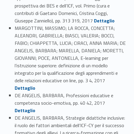
prospettiva dei BES e dell’ICF, vol. Primo (cura e
contributi di Gaetano Domenici, Cristina Coggi,
Link identifier #identifier_person_166455-80
Giuseppe Zanniello), pp. 313 319, 2017
Dettaglio
MARGOTTINI, MASSIMO; LA ROCCA, CONCETTA;
ALEANDRI, GABRIELLA; BIASCI, VALERIA; BOCCI,
FABIO; CHIAPPETTA, LUCIA; CIRACI, ANNA MARIA; DE
ANGELIS, BARBARA; MARELLA, DANIELA; MORETTI,
GIOVANNI; POCE, ANTONELLA, E-learning per
l’istruzione superiore: definizione di un modello
integrato per la qualificazione degli apprendimenti e
Link identifier #identifier_person_135909-81
delle relazioni educative on line, pp. 3 4, 2017
Dettaglio
DE ANGELIS, BARBARA, Professioni educative e
Link identifier #identifier_person_28689-82
competenza socio-emotiva, pp. 40 42, 2017
Dettaglio
DE ANGELIS, BARBARA, Strategie didattiche inclusive:
il ruolo dei fattori ambientali dell’ICF-CY per il successo
formativo degli allievi. La ricerca-formazione con gli