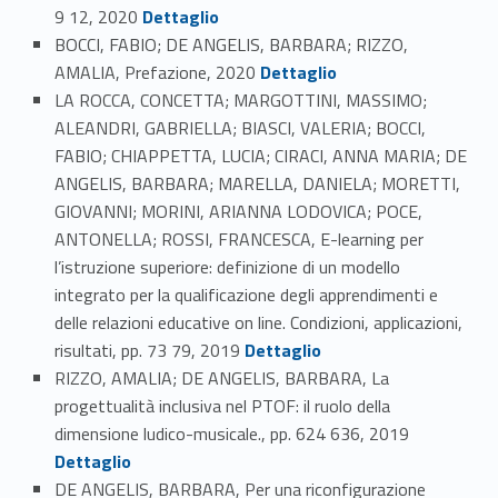
Link identifier #identifier_person_193898-70
9 12, 2020
Dettaglio
BOCCI, FABIO; DE ANGELIS, BARBARA; RIZZO,
Link identifier #identifier_person_81942-71
AMALIA, Prefazione, 2020
Dettaglio
LA ROCCA, CONCETTA; MARGOTTINI, MASSIMO;
ALEANDRI, GABRIELLA; BIASCI, VALERIA; BOCCI,
FABIO; CHIAPPETTA, LUCIA; CIRACI, ANNA MARIA; DE
ANGELIS, BARBARA; MARELLA, DANIELA; MORETTI,
GIOVANNI; MORINI, ARIANNA LODOVICA; POCE,
ANTONELLA; ROSSI, FRANCESCA, E-learning per
l’istruzione superiore: definizione di un modello
integrato per la qualificazione degli apprendimenti e
delle relazioni educative on line. Condizioni, applicazioni,
Link identifier #identifier_person_117617-72
risultati, pp. 73 79, 2019
Dettaglio
RIZZO, AMALIA; DE ANGELIS, BARBARA, La
progettualità inclusiva nel PTOF: il ruolo della
Link identifier #identifier_person_7783-73
dimensione ludico-musicale., pp. 624 636, 2019
Dettaglio
DE ANGELIS, BARBARA, Per una riconfigurazione