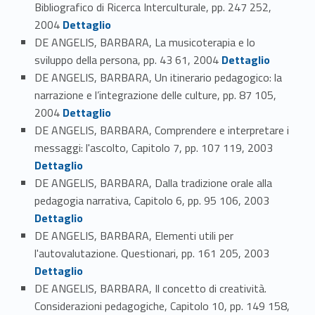
Bibliografico di Ricerca Interculturale, pp. 247 252,
Link identifier #identifier_person_17710-120
2004
Dettaglio
DE ANGELIS, BARBARA, La musicoterapia e lo
Link identifier #identifier_person_143819-121
sviluppo della persona, pp. 43 61, 2004
Dettaglio
DE ANGELIS, BARBARA, Un itinerario pedagogico: la
narrazione e l’integrazione delle culture, pp. 87 105,
Link identifier #identifier_person_17735-122
2004
Dettaglio
DE ANGELIS, BARBARA, Comprendere e interpretare i
Link identifier #identifier_person_141942-123
messaggi: l'ascolto, Capitolo 7, pp. 107 119, 2003
Dettaglio
DE ANGELIS, BARBARA, Dalla tradizione orale alla
Link identifier #identifier_person_94652-124
pedagogia narrativa, Capitolo 6, pp. 95 106, 2003
Dettaglio
DE ANGELIS, BARBARA, Elementi utili per
Link identifier #identifier_person_151955-125
l'autovalutazione. Questionari, pp. 161 205, 2003
Dettaglio
DE ANGELIS, BARBARA, Il concetto di creatività.
Considerazioni pedagogiche, Capitolo 10, pp. 149 158,