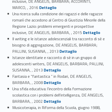
inclusive, DE ANGELIS, BARBARA; ACCORINTI,
Link identifier #identifier_person_11186-23
MARCO, , 2016
Dettaglio
Una ricerca sulla condizione dei ragazzi e delle ragazze
romanì che accedono al Centro di Giustizia Minorile della
Regione Lazio: problemi emergenti e prospettive
Link identifier #identifier_person_103453-24
inclusive, DE ANGELIS, BARBARA, , 2015
Dettaglio
Il writing e le istanze adolescenziali tra racconto di sé e
bisogno di aggregazione, DE ANGELIS, BARBARA;
Link identifier #identifier_person_114877-25
PALLINI, SUSANNA, , 2013
Dettaglio
Istanze identitarie e racconto di sè in un gruppo di
adolescenti writers, DE ANGELIS, BARBARA; PALLINI,
Link identifier #identifier_person_35231-26
SUSANNA, , 2013
Dettaglio
Fantasia e “fantastica “ in Rodari, DE ANGELIS,
Link identifier #identifier_person_1257-27
BARBARA, , 2008
Dettaglio
Una sfida educativa: l'incontro della formazione
scolastica con i problemi dell'intelligenza, DE ANGELIS,
Link identifier #identifier_person_150494-28
BARBARA, , 2002
Dettaglio
Musicoterapia, in Riforma della Scuola, giugno 1988,
Link identifier #identifier_person_188187-29