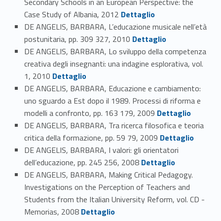
Secondary Schools in an European Perspective: the
Link identifier #identifier_person_41476-103
Case Study of Albania, 2012
Dettaglio
DE ANGELIS, BARBARA, L’educazione musicale nell’età
Link identifier #identifier_person_123589-104
postunitaria, pp. 309 327, 2010
Dettaglio
DE ANGELIS, BARBARA, Lo sviluppo della competenza
creativa degli insegnanti: una indagine esplorativa, vol.
Link identifier #identifier_person_61874-105
1, 2010
Dettaglio
DE ANGELIS, BARBARA, Educazione e cambiamento:
uno sguardo a Est dopo il 1989. Processi di riforma e
Link identifier #identifier_person_13598-106
modelli a confronto, pp. 163 179, 2009
Dettaglio
DE ANGELIS, BARBARA, Tra ricerca filosofica e teoria
Link identifier #identifier_person_139408-107
critica della formazione, pp. 59 79, 2009
Dettaglio
DE ANGELIS, BARBARA, I valori: gli orientatori
Link identifier #identifier_person_160854-108
dell’educazione, pp. 245 256, 2008
Dettaglio
DE ANGELIS, BARBARA, Making Critical Pedagogy.
Investigations on the Perception of Teachers and
Students from the Italian University Reform, vol. CD -
Link identifier #identifier_person_47544-109
Memorias, 2008
Dettaglio