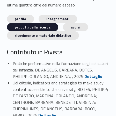
ultime quattro cifre del numero esteso.
profilo
insegnamenti
prodotti della ricerca
avvisi
ricevimento e materiale didattico
Contributo in Rivista
Pratiche performative nella formazione degli educatori
dell’infanzia, DE ANGELIS, BARBARA; BOTES,
Link identifier #identifier_person_73839-1
PHILIPP; ORLANDO, ANDREINA, , 2025
Dettaglio
Udl criteria, indicators and strategies to make study
content accessible to the university, BOTES, PHILIPP;
DE CASTRO, MARTINA; ORLANDO, ANDREINA;
CENTRONE, BARBARA; BENEDETTI, VIRGINIA;
GUERINI, INES; DE ANGELIS, BARBARA; BOCCI,
Link identifier #identifier_person_105203-2
FABIO, , 2025
Dettaglio