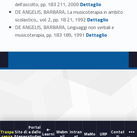
Link identifier #identifier_person_60417-134
dell’ascolto, pp. 183 211, 2000
Dettaglio
DE ANGELIS, BARBARA, La musicoterapia in ambito
Link identifier #identifier_person_68410-135
scolastico,, vol. 2, pp. 18 21, 1992
Dettaglio
DE ANGELIS, BARBARA, Linguaggi non verbali e
Link identifier #identifier_person_152616-136
musicoterapia, pp. 183 189, 1991
Dettaglio
Portal
e-
Traspa
Sito di
e dello
Webm
Intran
Contat
Learni
MeMo
URP
renza
Ateneo
studen
ail
et
ti