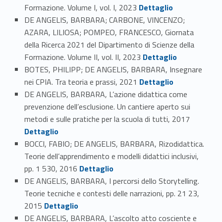
Link identifier #identifier_person_26823-33
Formazione. Volume I, vol. I, 2023
Dettaglio
DE ANGELIS, BARBARA; CARBONE, VINCENZO;
AZARA, LILIOSA; POMPEO, FRANCESCO, Giornata
della Ricerca 2021 del Dipartimento di Scienze della
Link identifier #identifier_person_74547-34
Formazione. Volume II, vol. II, 2023
Dettaglio
BOTES, PHILIPP; DE ANGELIS, BARBARA, Insegnare
Link identifier #identifier_person_124454-35
nei CPIA. Tra teoria e prassi, 2021
Dettaglio
DE ANGELIS, BARBARA, L’azione didattica come
prevenzione dell’esclusione. Un cantiere aperto sui
Link identifier #identifier_person_63168-36
metodi e sulle pratiche per la scuola di tutti, 2017
Dettaglio
BOCCI, FABIO; DE ANGELIS, BARBARA, Rizodidattica.
Teorie dell’apprendimento e modelli didattici inclusivi,
Link identifier #identifier_person_157816-37
pp. 1 530, 2016
Dettaglio
DE ANGELIS, BARBARA, I percorsi dello Storytelling.
Teorie tecniche e contesti delle narrazioni, pp. 21 23,
Link identifier #identifier_person_160235-38
2015
Dettaglio
DE ANGELIS, BARBARA, L’ascolto atto cosciente e