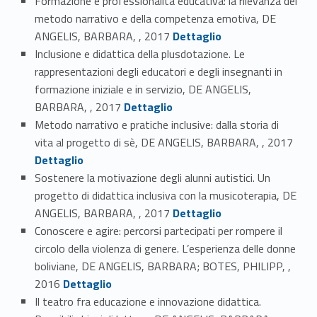
Formazione e professionalità educativa: la rilevanza del
metodo narrativo e della competenza emotiva, DE
Link identifier #identifier_person_150035-12
ANGELIS, BARBARA, , 2017
Dettaglio
Inclusione e didattica della plusdotazione. Le
rappresentazioni degli educatori e degli insegnanti in
formazione iniziale e in servizio, DE ANGELIS,
Link identifier #identifier_person_112603-13
BARBARA, , 2017
Dettaglio
Metodo narrativo e pratiche inclusive: dalla storia di
Link identifier #identifier_person_10413-14
vita al progetto di sè, DE ANGELIS, BARBARA, , 2017
Dettaglio
Sostenere la motivazione degli alunni autistici. Un
progetto di didattica inclusiva con la musicoterapia, DE
Link identifier #identifier_person_166727-15
ANGELIS, BARBARA, , 2017
Dettaglio
Conoscere e agire: percorsi partecipati per rompere il
circolo della violenza di genere. L’esperienza delle donne
boliviane, DE ANGELIS, BARBARA; BOTES, PHILIPP, ,
Link identifier #identifier_person_6989-16
2016
Dettaglio
Il teatro fra educazione e innovazione didattica.