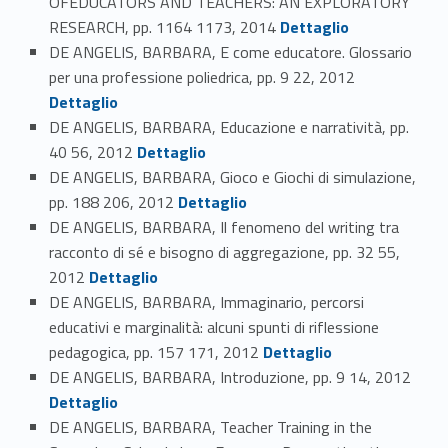
OFEDUCATORS AND TEACHERS: AN EXPLORATORY
Link identifier #identifier_person_38212-96
RESEARCH, pp. 1164 1173, 2014
Dettaglio
DE ANGELIS, BARBARA, E come educatore. Glossario
Link identifier #identifier_person_65775-97
per una professione poliedrica, pp. 9 22, 2012
Dettaglio
DE ANGELIS, BARBARA, Educazione e narratività, pp.
Link identifier #identifier_person_78162-98
40 56, 2012
Dettaglio
DE ANGELIS, BARBARA, Gioco e Giochi di simulazione,
Link identifier #identifier_person_171824-99
pp. 188 206, 2012
Dettaglio
DE ANGELIS, BARBARA, Il fenomeno del writing tra
racconto di sé e bisogno di aggregazione, pp. 32 55,
Link identifier #identifier_person_23137-100
2012
Dettaglio
DE ANGELIS, BARBARA, Immaginario, percorsi
educativi e marginalità: alcuni spunti di riflessione
Link identifier #identifier_person_118499-101
pedagogica, pp. 157 171, 2012
Dettaglio
Link identifier #identifier_person_35940-102
DE ANGELIS, BARBARA, Introduzione, pp. 9 14, 2012
Dettaglio
DE ANGELIS, BARBARA, Teacher Training in the