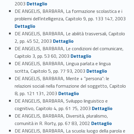
Link identifier #identifier_person_97835-126
2003
Dettaglio
DE ANGELIS, BARBARA, La formazione scolastica e i
problemi dell’intelligenza, Capitolo 9, pp. 133 147, 2003
Link identifier #identifier_person_163-127
Dettaglio
DE ANGELIS, BARBARA, Le abilità trasversali, Capitolo
Link identifier #identifier_person_68007-128
2, pp. 45 52, 2003
Dettaglio
DE ANGELIS, BARBARA, Le condizioni del comunicare,
Link identifier #identifier_person_99605-129
Capitolo 3, pp. 53 60, 2003
Dettaglio
DE ANGELIS, BARBARA, Lingua parlata e lingua
Link identifier #identifier_person_103347-130
scritta, Capitolo 5, pp. 77 93, 2003
Dettaglio
DE ANGELIS, BARBARA, Mente + "persona": le
relazioni sociali nella formazione del soggetto, Capitolo
Link identifier #identifier_person_127767-131
8, pp. 121 131, 2003
Dettaglio
DE ANGELIS, BARBARA, Sviluppo linguistico e
Link identifier #identifier_person_104777-132
cognitivo, Capitolo 4, pp. 61 75, 2003
Dettaglio
DE ANGELIS, BARBARA, Diversità, pluralismo,
Link identifier #identifier_person_126451-133
comunità in R. Rorty, pp. 67 83, 2002
Dettaglio
DE ANGELIS, BARBARA, La scuola: luogo della parola e