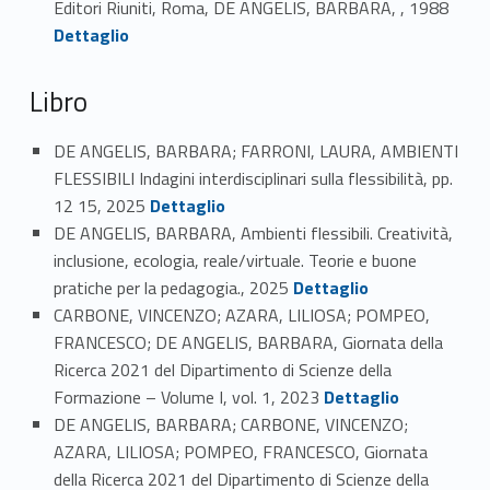
Editori Riuniti, Roma, DE ANGELIS, BARBARA, , 1988
Dettaglio
Libro
DE ANGELIS, BARBARA; FARRONI, LAURA, AMBIENTI
FLESSIBILI Indagini interdisciplinari sulla flessibilità, pp.
Link identifier #identifier_person_119378-30
12 15, 2025
Dettaglio
DE ANGELIS, BARBARA, Ambienti flessibili. Creatività,
inclusione, ecologia, reale/virtuale. Teorie e buone
Link identifier #identifier_person_170710-31
pratiche per la pedagogia., 2025
Dettaglio
CARBONE, VINCENZO; AZARA, LILIOSA; POMPEO,
FRANCESCO; DE ANGELIS, BARBARA, Giornata della
Ricerca 2021 del Dipartimento di Scienze della
Link identifier #identifier_person_96688-32
Formazione – Volume I, vol. 1, 2023
Dettaglio
DE ANGELIS, BARBARA; CARBONE, VINCENZO;
AZARA, LILIOSA; POMPEO, FRANCESCO, Giornata
della Ricerca 2021 del Dipartimento di Scienze della