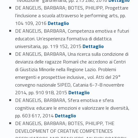
DE ANGELIS, BARBARA; BOTES, PHILIPP, Progettare
l’inclusione a scuola attraverso le performing arts, pp.
Link identifier #identifier_person_41574-92
104 109, 2016
Dettaglio
DE ANGELIS, BARBARA, Competenza emotiva e futuri
educatori. Un’esperienza formativa di didattica
Link identifier #identifier_person_24741-93
universitaria, pp. 119 152, 2015
Dettaglio
DE ANGELIS, BARBARA, Una ricerca sulla condizione di
devianza delle ragazze Romanì che accedono ai Centri
di Giustizia Minorile nella Regione Lazio. Problemi
emergenti e prospettive inclusive., vol. Atti del 29°
convegno nazionale SIPED, Catania 6-7-8 novembre
Link identifier #identifier_person_33499-94
2014, pp. 910 918, 2015
Dettaglio
DE ANGELIS, BARBARA, Sfera emotiva e sfera
cognitiva: educare le emozioni e valorizzare le diversità,
Link identifier #identifier_person_130993-95
pp. 603 617, 2014
Dettaglio
DE ANGELIS, BARBARA; BOTES, PHILIPP, THE
DEVELOPMENT OF CREATIVE COMPETENCES