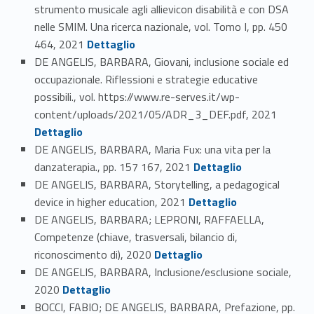
strumento musicale agli allievicon disabilità e con DSA
nelle SMIM. Una ricerca nazionale, vol. Tomo I, pp. 450
Link identifier #identifier_person_168903-64
464, 2021
Dettaglio
DE ANGELIS, BARBARA, Giovani, inclusione sociale ed
occupazionale. Riflessioni e strategie educative
possibili., vol. https://www.re-serves.it/wp-
Link identifier #identifier_person_138231-65
content/uploads/2021/05/ADR_3_DEF.pdf, 2021
Dettaglio
DE ANGELIS, BARBARA, Maria Fux: una vita per la
Link identifier #identifier_person_178860-66
danzaterapia., pp. 157 167, 2021
Dettaglio
DE ANGELIS, BARBARA, Storytelling, a pedagogical
Link identifier #identifier_person_69160-67
device in higher education, 2021
Dettaglio
DE ANGELIS, BARBARA; LEPRONI, RAFFAELLA,
Competenze (chiave, trasversali, bilancio di,
Link identifier #identifier_person_4330-68
riconoscimento di), 2020
Dettaglio
DE ANGELIS, BARBARA, Inclusione/esclusione sociale,
Link identifier #identifier_person_60646-69
2020
Dettaglio
BOCCI, FABIO; DE ANGELIS, BARBARA, Prefazione, pp.