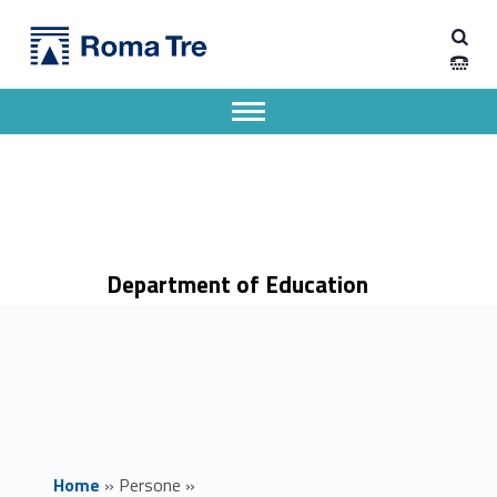
Primary Menu
Dipartimento di Scienze della Formazione
Prof.ssa BARBARA DE ANGELIS ricerca - Dipartimento di Scienze della Formazione
Dipartimento di Scienze della Formazione dell'Università degli Studi Roma Tre
Apri il menu secondario
Header info sidebar
Department of Education
Home
»
Persone
»