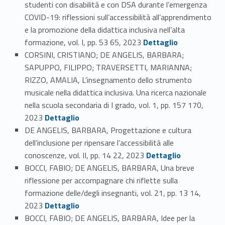
studenti con disabilità e con DSA durante l’emergenza
COVID-19: riflessioni sull’accessibilità all’apprendimento
e la promozione della didattica inclusiva nell’alta
Link identifier #identifier_person_95955-56
formazione, vol. I, pp. 53 65, 2023
Dettaglio
CORSINI, CRISTIANO; DE ANGELIS, BARBARA;
SAPUPPO, FILIPPO; TRAVERSETTI, MARIANNA;
RIZZO, AMALIA, L’insegnamento dello strumento
musicale nella didattica inclusiva. Una ricerca nazionale
nella scuola secondaria di I grado, vol. 1, pp. 157 170,
Link identifier #identifier_person_153260-57
2023
Dettaglio
DE ANGELIS, BARBARA, Progettazione e cultura
dell’inclusione per ripensare l’accessibilità alle
Link identifier #identifier_person_85014-58
conoscenze, vol. II, pp. 14 22, 2023
Dettaglio
BOCCI, FABIO; DE ANGELIS, BARBARA, Una breve
riflessione per accompagnare chi riflette sulla
formazione delle/degli insegnanti, vol. 21, pp. 13 14,
Link identifier #identifier_person_73678-59
2023
Dettaglio
BOCCI, FABIO; DE ANGELIS, BARBARA, Idee per la