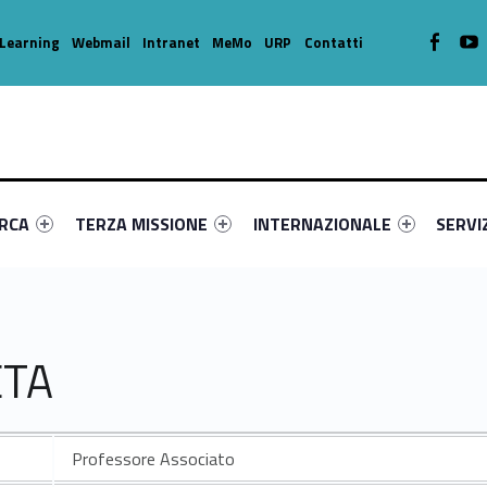
WebMan o
W
Learning
Webmail
Intranet
MeMo
URP
Contatti
enu-primary-52921-16
dentifier #link-menu-primary-47346-39
Link identifier #link-menu-primary-31717-49
Link identifier #link-menu-prima
Link ide
ERCA
TERZA MISSIONE
INTERNAZIONALE
SERVI
ETA
Professore Associato