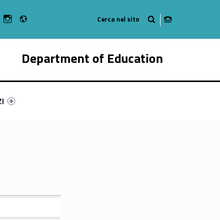
Radio
n Facebook
ebMan on Youtube
WebMan on Instagram
Department of Education
ry-14683-55
ntifier #link-menu-primary-9171-62
ZI