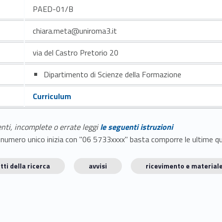
PAED-01/B
chiara.meta@uniroma3.it
via del Castro Pretorio 20
Dipartimento di Scienze della Formazione
Curriculum
enti, incomplete o errate leggi
le seguenti istruzioni
E il numero unico inizia con "06 5733xxxx" basta comporre le ultime 
tti della ricerca
avvisi
ricevimento e materiale