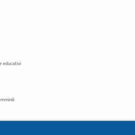
e educativi
emminili