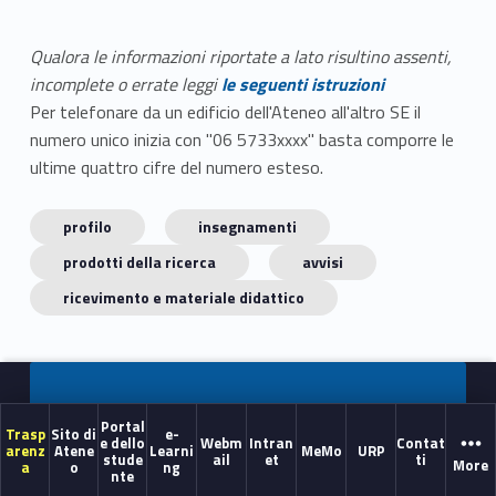
Qualora le informazioni riportate a lato risultino assenti,
incomplete o errate leggi
le seguenti istruzioni
Per telefonare da un edificio dell'Ateneo all'altro SE il
numero unico inizia con "06 5733xxxx" basta comporre le
ultime quattro cifre del numero esteso.
profilo
insegnamenti
prodotti della ricerca
avvisi
ricevimento e materiale didattico
Portal
Trasp
Sito di
e-
e dello
Webm
Intran
Contat
arenz
Atene
Learni
MeMo
URP
stude
ail
et
ti
More
a
o
ng
nte