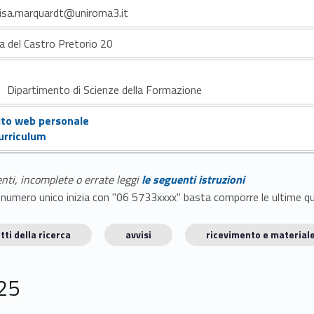
uisa.marquardt@uniroma3.it
ia del Castro Pretorio 20
Dipartimento di Scienze della Formazione
ito web personale
urriculum
enti, incomplete o errate leggi
le seguenti istruzioni
E il numero unico inizia con "06 5733xxxx" basta comporre le ultime 
tti della ricerca
avvisi
ricevimento e materiale
25