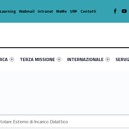
WebMan o
W
Learning
Webmail
Intranet
MeMo
URP
Contatti
enu-primary-70561-16
dentifier #link-menu-primary-3791-39
Link identifier #link-menu-primary-83042-49
Link identifier #link-menu-prima
Link ide
ERCA
TERZA MISSIONE
INTERNAZIONALE
SERVI
itolare Esterno di Incarico Didattico