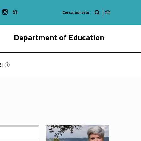
Radio
n Facebook
ebMan on Youtube
WebMan on Instagram
Department of Education
ry-95177-55
ntifier #link-menu-primary-48842-62
ZI