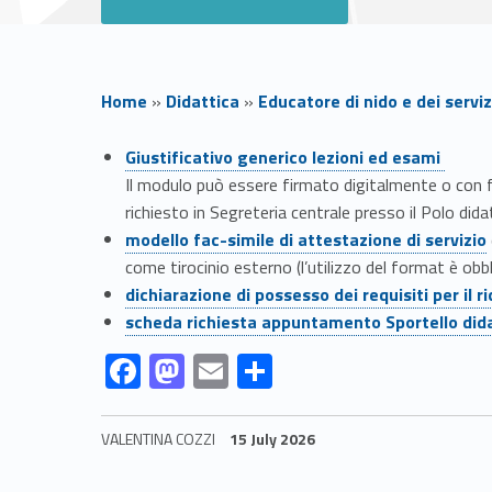
Home
»
Didattica
»
Educatore di nido e dei serviz
M
Giustificativo generico lezioni ed esami
Il modulo può essere firmato digitalmente o con fi
o
richiesto in Segreteria centrale presso il Polo dida
Link identifier #identifier__13276-4
Link identifier #identifier__113449-1
modello fac-simile di attestazione di servizio
d
come tirocinio esterno (l’utilizzo del format è ob
Link identifier #identifier__30579-2
dichiarazione di possesso dei requisiti per il
u
Link identifier #identifier__73432-3
scheda richiesta appuntamento Sportello di
Link identifier #identifier__111772-4
Link identifier #identifier__199923-5
Link identifier #identifier__8042-6
Link identifier #identifier__97934-7
F
M
E
S
l
ac
as
m
h
i
e
to
ai
ar
VALENTINA COZZI
15 July 2026
b
d
l
e
Skip back to navigation