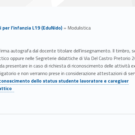
i per l’infanzia L19 (EduNido)
»
Modulistica
rma autografa dal docente titolare dell’insegnamento. Il timbro, se
ttico oppure nelle Segreterie didattiche di Via Del Castro Pretorio 2
da presentare in caso di richiesta di riconoscimento delle attività ext
bligatorio e non verranno prese in considerazione attestazioni di se
 riconoscimento dello status studente lavoratore e caregiver
dattico