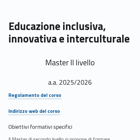
Educazione inclusiva,
innovativa e interculturale
Master II livello
a.a. 2025/2026
Link identifier #identifier__160545-1
Regolamento del corso
Link identifier #identifier__114967-2
Indirizzo web del corso
Obiettivi formativi specifici
Il Master di secondo livello si propone di formare