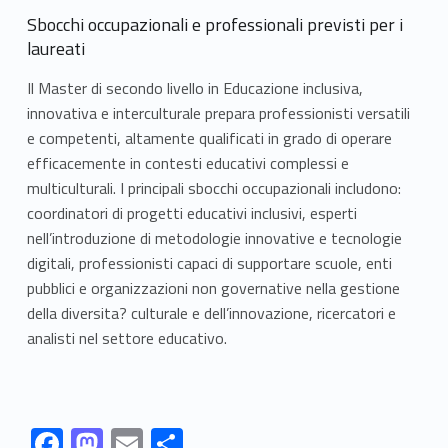
Sbocchi occupazionali e professionali previsti per i
laureati
Il Master di secondo livello in Educazione inclusiva,
innovativa e interculturale prepara professionisti versatili
e competenti, altamente qualificati in grado di operare
efficacemente in contesti educativi complessi e
multiculturali. I principali sbocchi occupazionali includono:
coordinatori di progetti educativi inclusivi, esperti
nell’introduzione di metodologie innovative e tecnologie
digitali, professionisti capaci di supportare scuole, enti
pubblici e organizzazioni non governative nella gestione
della diversita? culturale e dell’innovazione, ricercatori e
analisti nel settore educativo.
Link identifier #identifier__196263-1
Link identifier #identifier__173854-2
Link identifier #identifier__123082-3
Link identifier #identifier__63961-4
F
M
E
S