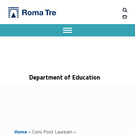
Primary Menu
Dipartimento di Scienze della Formazione
Educazione inclusiva, innovativa e interculturale - Dipartimento di Scienze della Formazione
Dipartimento di Scienze della Formazione dell'Università degli Studi Roma Tre
Apri il menu secondario
Header info sidebar
Department of Education
Home
»
Corsi Post Lauream
»