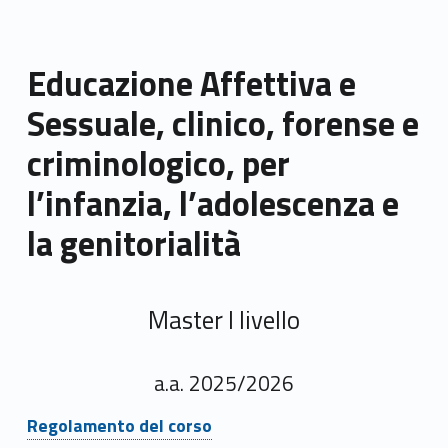
Educazione Affettiva e
Sessuale, clinico, forense e
criminologico, per
l’infanzia, l’adolescenza e
la genitorialità
Master I livello
a.a. 2025/2026
Link identifier #identifier__100140-1
Regolamento del corso