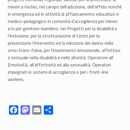
minori a rischio; nel campo dell’adozione, dell’affido nonché
in emergenza ed in attività di affiancamento educativo e
medico-pedagogico in comunità d’accoglienza per minori
e/o per genitore-bambino, nei Progetti per la disabilità e
l’inclusione, per la strutturazione di Centri per la
prevenzione l’intervento ed la riduzione del danno nella
omo-trans-fobia, per l’inserimento emozionale, affettivo
e sessuale nella disabilità e nelle alterità, Operatore all’
Emotività, all’affettività ed alla sessualità. Operatori
impegnati in sistemi di accoglienza e per i front-line
workers.
Link identifier #identifier__100687-1
Link identifier #identifier__8734-2
Link identifier #identifier__109670-3
Link identifier #identifier__87324-4
F
M
E
S
ac
as
m
h
Skip back to navigation
e
to
ai
ar