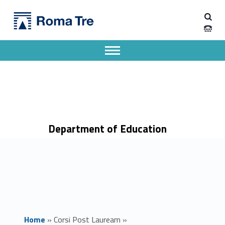
Primary Menu
Dipartimento di Scienze della Formazione
Educazione Affettiva e Sessuale, clinico, forense e criminologico, per l’infanzia, l’adolescenza e la genitorialità - Dipartimento di Scienze della Formazione
Dipartimento di Scienze della Formazione dell'Università degli Studi Roma Tre
Apri il menu secondario
Header info sidebar
Department of Education
Home
»
Corsi Post Lauream
»