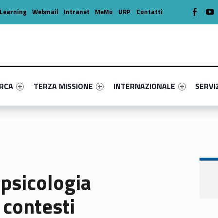
WebMan o
W
Learning
Webmail
Intranet
MeMo
URP
Contatti
enu-primary-42631-16
dentifier #link-menu-primary-61193-39
Link identifier #link-menu-primary-2711-49
Link identifier #link-menu-prima
Link ide
ERCA
TERZA MISSIONE
INTERNAZIONALE
SERVI
 psicologia
 contesti