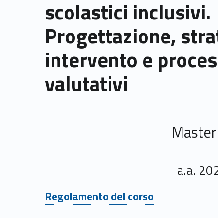
scolastici inclusivi.
Progettazione, stra
intervento e proces
valutativi
Master I
a.a. 2
Link identifier #identifier__63295-1
Regolamento del corso