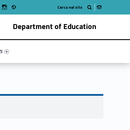
Radio
n Facebook
ebMan on Youtube
WebMan on Instagram
Department of Education
ry-13152-55
ntifier #link-menu-primary-31739-62
ZI