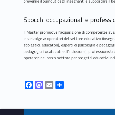
prevenire il burnout degli insegnanti e supportare il 
Sbocchi occupazionali e profession
Il Master promuove l'acquisizione di competenze avan
e si rivolge a: operatori del settore educativo (inse
scolastici, educatori), esperti di psicologia e pedagog
pedagogici focalizzati sull’inclusione), professionisti d
operatori nel terzo settore per progetti educativi inclu
Link identifier #identifier__24118-1
Link identifier #identifier__120656-2
Link identifier #identifier__7593-3
Link identifier #identifier__81940-4
F
M
E
S
ac
as
m
h
Skip back to navigation
e
to
ai
ar
b
d
l
e