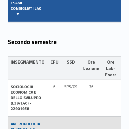
ESAMI
CONSIGLIATI L40
Secondo semestre
INSEGNAMENTO
CFU
SSD
Ore
Ore
LI
Lezione
Lab-
Eserc
SOCIOLOGIA
6
SPS/09
36
-
ITA
ECONOMICA E
DELLO SVILUPPO
(L39/L40) -
22901958
ANTROPOLOGIA