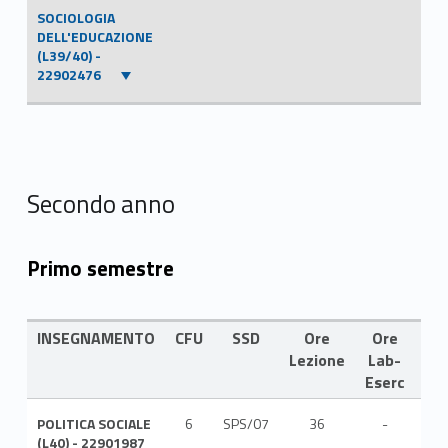
SOCIOLOGIA
DELL'EDUCAZIONE
(L39/40) -
22902476
Secondo anno
Primo semestre
INSEGNAMENTO
CFU
SSD
Ore
Ore
LI
Lezione
Lab-
Eserc
POLITICA SOCIALE
6
SPS/07
36
-
ITA
(L40) - 22901987