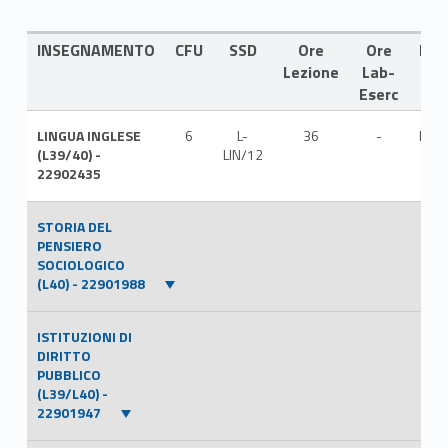
INSEGNAMENTO
CFU
SSD
Ore
Ore
LIN
Lezione
Lab-
Eserc
LINGUA INGLESE
6
L-
36
-
ITA
(L39/40) -
LIN/12
22902435
STORIA DEL
PENSIERO
SOCIOLOGICO
(L40) - 22901988
ISTITUZIONI DI
DIRITTO
PUBBLICO
(L39/L40) -
22901947