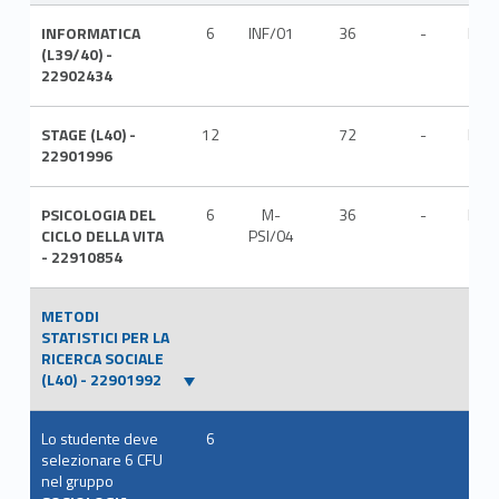
INFORMATICA
6
INF/01
36
-
ITA
(L39/40) -
22902434
STAGE (L40) -
12
72
-
ITA
22901996
PSICOLOGIA DEL
6
M-
36
-
ITA
CICLO DELLA VITA
PSI/04
- 22910854
METODI
STATISTICI PER LA
RICERCA SOCIALE
(L40) - 22901992
Lo studente deve
6
selezionare 6 CFU
nel gruppo