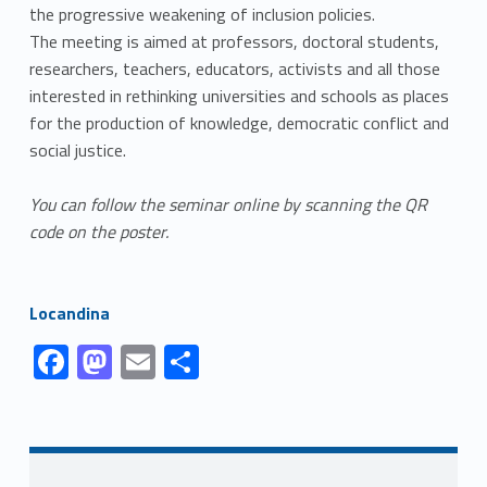
the progressive weakening of inclusion policies.
The meeting is aimed at professors, doctoral students,
researchers, teachers, educators, activists and all those
interested in rethinking universities and schools as places
for the production of knowledge, democratic conflict and
social justice.
You can follow the seminar online by scanning the QR
code on the poster.
Link identifier #identifier__46939-1
Locandina
Link identifier #identifier__115160-1
Link identifier #identifier__16554-2
Link identifier #identifier__135034-3
Link identifier #identifier__124734-4
F
M
E
C
ac
as
m
o
Skip back to navigation
e
to
ai
n
b
d
l
di