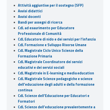
o
o
vi
Sidebar
Attività aggiuntive per il sostegno (SFP)
o
n
di
Avvisi didattici
k
Avvisi docenti
Bandi per assegni di ricerca
CdL ad esaurimento per Educatore
Professionale di Comunità
CdL Educatore di nido e dei servizi per l’infanzia
CdL Formazione e Sviluppo Risorse Umane
CdL Magistrale Ciclo Unico Scienze della
Formazione Primaria
CdL Magistrale Coordinatore dei servizi
educativi e dei servizi sociali
CdL Magistrale in E-learning e media education
CdL Magistrale Scienze pedagogiche e scienze
dell’educazione degli adulti e della formazione
continua
CdL Scienze dell’Educazione per Educatori e
Formatori
CdL Scienze dell’educazione prevalentemente a