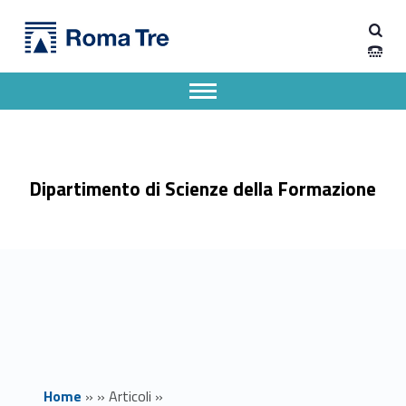
Primary Menu
Dipartimento di Scienze della Formazione
What’s in the pipeline? Working in Academia in the age of anti-DEIA policies - Dipartimento di Scienze della Formazione
Dipartimento di Scienze della Formazione dell'Università degli Studi Roma Tre
Apri il menu secondario
Header info sidebar
Dipartimento di Scienze della Formazione
Home
»
»
Articoli
»