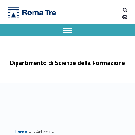
Primary Menu
Dipartimento di Scienze della Formazione
Settimana di scrittura Tesi Dottorale - Dipartimento di Scienze della Formazione
Dipartimento di Scienze della Formazione dell'Università degli Studi Roma Tre
Apri il menu secondario
Header info sidebar
Dipartimento di Scienze della Formazione
Home
»
»
Articoli
»