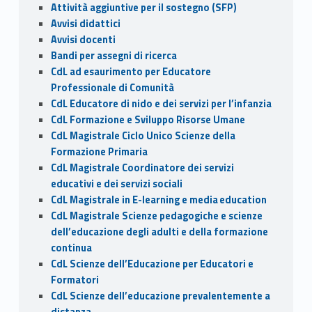
o
o
vi
Attività aggiuntive per il sostegno (SFP)
o
n
di
Avvisi didattici
k
Avvisi docenti
Bandi per assegni di ricerca
CdL ad esaurimento per Educatore
Professionale di Comunità
CdL Educatore di nido e dei servizi per l’infanzia
CdL Formazione e Sviluppo Risorse Umane
CdL Magistrale Ciclo Unico Scienze della
Formazione Primaria
CdL Magistrale Coordinatore dei servizi
educativi e dei servizi sociali
CdL Magistrale in E-learning e media education
CdL Magistrale Scienze pedagogiche e scienze
dell’educazione degli adulti e della formazione
continua
CdL Scienze dell’Educazione per Educatori e
Formatori
CdL Scienze dell’educazione prevalentemente a
distanza