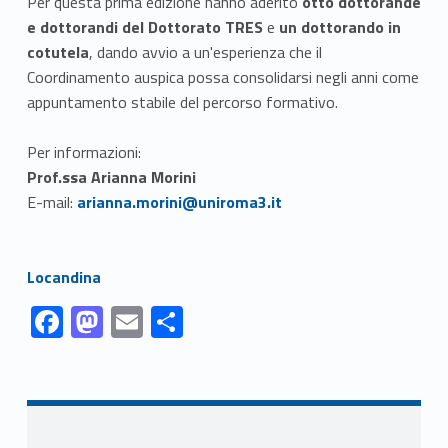
Per questa prima edizione hanno aderito
otto dottorande
e dottorandi del Dottorato TRES
e
un dottorando in
cotutela
, dando avvio a un'esperienza che il
Coordinamento auspica possa consolidarsi negli anni come
appuntamento stabile del percorso formativo.
Per informazioni:
Prof.ssa Arianna Morini
Link identifier #identifier__133185-1
E-mail:
arianna.morini@uniroma3.it
Link identifier #identifier__114770-2
Locandina
Link identifier #identifier__63660-1
Link identifier #identifier__44670-2
Link identifier #identifier__163936-3
Link identifier #identifier__95059-4
F
M
E
C
ac
as
m
o
Skip back to navigation
e
to
ai
n
b
d
l
di
Sidebar