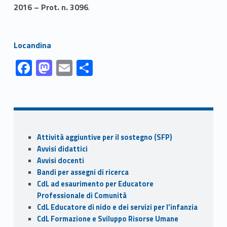
2016 – Prot. n. 3096
.
Link identifier #identifier__62373-2
Locandina
Link identifier #identifier__111371-1
Link identifier #identifier__149526-2
Link identifier #identifier__31412-3
Link identifier #identifier__142477-4
F
M
E
C
ac
as
m
o
Skip back to navigation
e
to
ai
n
b
d
l
di
o
o
vi
Sidebar
Attività aggiuntive per il sostegno (SFP)
o
n
di
Avvisi didattici
k
Avvisi docenti
Bandi per assegni di ricerca
CdL ad esaurimento per Educatore
Professionale di Comunità
CdL Educatore di nido e dei servizi per l’infanzia
CdL Formazione e Sviluppo Risorse Umane