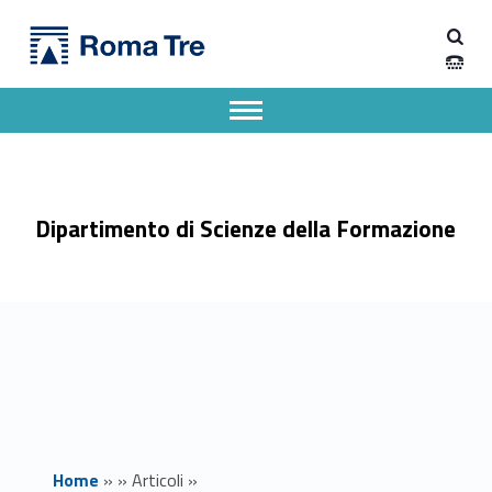
Primary Menu
Dipartimento di Scienze della Formazione
Scambio di sguardi. Approccio pedagogico e pratiche didattiche per costruire un curriculum STEAM nella scuola secondaria di II grado - Dipartimento di Scienze della Formazione
Dipartimento di Scienze della Formazione dell'Università degli Studi Roma Tre
Apri il menu secondario
Header info sidebar
Dipartimento di Scienze della Formazione
Home
»
»
Articoli
»