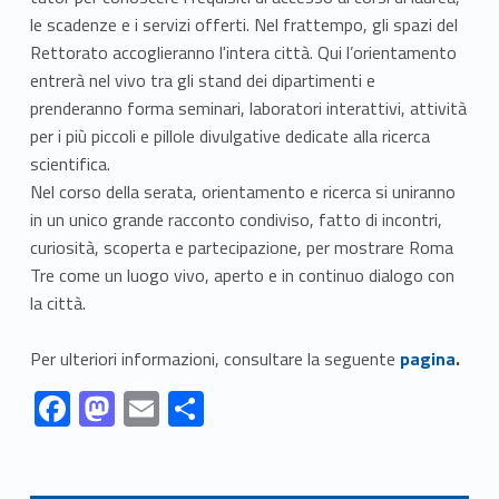
le scadenze e i servizi offerti. Nel frattempo, gli spazi del
Rettorato accoglieranno l'intera città. Qui l’orientamento
entrerà nel vivo tra gli stand dei dipartimenti e
prenderanno forma seminari, laboratori interattivi, attività
per i più piccoli e pillole divulgative dedicate alla ricerca
scientifica.
Nel corso della serata, orientamento e ricerca si uniranno
in un unico grande racconto condiviso, fatto di incontri,
curiosità, scoperta e partecipazione, per mostrare Roma
Tre come un luogo vivo, aperto e in continuo dialogo con
la città.
Link identifier #identifier__169765-1
Per ulteriori informazioni, consultare la seguente
pagina
.
Link identifier #identifier__179143-1
Link identifier #identifier__42498-2
Link identifier #identifier__135150-3
Link identifier #identifier__115536-4
F
M
E
C
ac
as
m
o
Skip back to navigation
e
to
ai
n