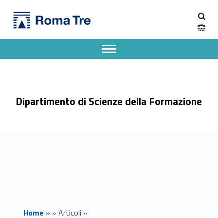
Primary Menu
Dipartimento di Scienze della Formazione
OPEN NIGHT AND DAY ROMA TRE 2026 - Orientamento, incontri e vita universitaria - Dipartimento di Scienze della Formazione
Dipartimento di Scienze della Formazione dell'Università degli Studi Roma Tre
Apri il menu secondario
Header info sidebar
Dipartimento di Scienze della Formazione
Home
»
»
Articoli
»