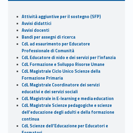
b
d
l
di
o
o
vi
Sidebar
Attività aggiuntive per il sostegno (SFP)
o
n
di
Avvisi didattici
k
Avvisi docenti
Bandi per assegni di ricerca
CdL ad esaurimento per Educatore
Professionale di Comunità
CdL Educatore di nido e dei servizi per l’infanzia
CdL Formazione e Sviluppo Risorse Umane
CdL Magistrale Ciclo Unico Scienze della
Formazione Primaria
CdL Magistrale Coordinatore dei servizi
educativi e dei servizi sociali
CdL Magistrale in E-learning e media education
CdL Magistrale Scienze pedagogiche e scienze
dell’educazione degli adulti e della formazione
continua
CdL Scienze dell’Educazione per Educatori e
Formatori