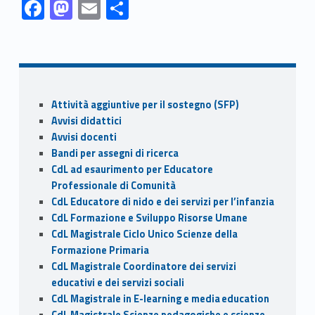
F
M
E
C
ac
as
m
o
Skip back to navigation
e
to
ai
n
b
d
l
di
o
o
vi
Sidebar
Attività aggiuntive per il sostegno (SFP)
o
n
di
Avvisi didattici
k
Avvisi docenti
Bandi per assegni di ricerca
CdL ad esaurimento per Educatore
Professionale di Comunità
CdL Educatore di nido e dei servizi per l’infanzia
CdL Formazione e Sviluppo Risorse Umane
CdL Magistrale Ciclo Unico Scienze della
Formazione Primaria
CdL Magistrale Coordinatore dei servizi
educativi e dei servizi sociali
CdL Magistrale in E-learning e media education
CdL Magistrale Scienze pedagogiche e scienze