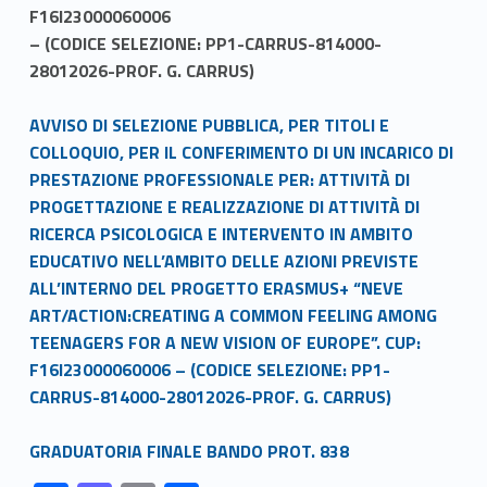
F16I23000060006
– (CODICE SELEZIONE: PP1-CARRUS-814000-
28012026-PROF. G. CARRUS)
Link identifier #identifier__120525-1
AVVISO DI SELEZIONE PUBBLICA, PER TITOLI E
COLLOQUIO, PER IL CONFERIMENTO DI UN INCARICO DI
PRESTAZIONE PROFESSIONALE PER: ATTIVITÀ DI
PROGETTAZIONE E REALIZZAZIONE DI ATTIVITÀ DI
RICERCA PSICOLOGICA E INTERVENTO IN AMBITO
EDUCATIVO NELL’AMBITO DELLE AZIONI PREVISTE
ALL’INTERNO DEL PROGETTO ERASMUS+ “NEVE
ART/ACTION:CREATING A COMMON FEELING AMONG
TEENAGERS FOR A NEW VISION OF EUROPE”. CUP:
F16I23000060006 – (CODICE SELEZIONE: PP1-
CARRUS-814000-28012026-PROF. G. CARRUS)
Link identifier #identifier__2681-2
GRADUATORIA FINALE BANDO PROT. 838
Link identifier #identifier__145707-1
Link identifier #identifier__92448-2
Link identifier #identifier__198660-3
Link identifier #identifier__1158-4