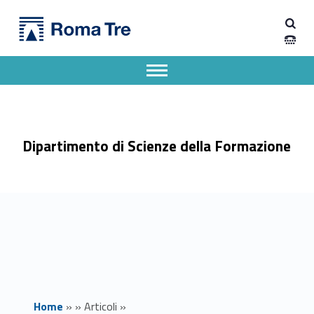
Primary Menu
Dipartimento di Scienze della Formazione
Bando incarichi e collaborazioni esterne - prot. 838 - Dipartimento di Scienze della Formazione
Dipartimento di Scienze della Formazione dell'Università degli Studi Roma Tre
Apri il menu secondario
Header info sidebar
Dipartimento di Scienze della Formazione
Home
»
»
Articoli
»