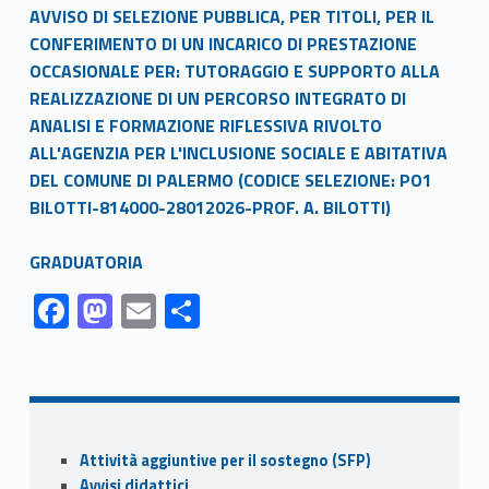
Link identifier #identifier__48203-1
AVVISO DI SELEZIONE PUBBLICA, PER TITOLI, PER IL
CONFERIMENTO DI UN INCARICO DI PRESTAZIONE
OCCASIONALE PER: TUTORAGGIO E SUPPORTO ALLA
REALIZZAZIONE DI UN PERCORSO INTEGRATO DI
ANALISI E FORMAZIONE RIFLESSIVA RIVOLTO
ALL'AGENZIA PER L'INCLUSIONE SOCIALE E ABITATIVA
DEL COMUNE DI PALERMO (CODICE SELEZIONE: PO1
BILOTTI-814000-28012026-PROF. A. BILOTTI)
Link identifier #identifier__91380-2
GRADUATORIA
Link identifier #identifier__160859-1
Link identifier #identifier__127312-2
Link identifier #identifier__181260-3
Link identifier #identifier__159093-4
F
M
E
C
ac
as
m
o
Skip back to navigation
e
to
ai
n
b
d
l
di
o
o
vi
Sidebar
Attività aggiuntive per il sostegno (SFP)
o
n
di
Avvisi didattici