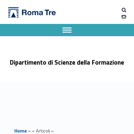
Primary Menu
Dipartimento di Scienze della Formazione
Bando incarichi e collaborazioni esterne - prot. 836 - Dipartimento di Scienze della Formazione
Dipartimento di Scienze della Formazione dell'Università degli Studi Roma Tre
Apri il menu secondario
Header info sidebar
Dipartimento di Scienze della Formazione
Home
»
»
Articoli
»