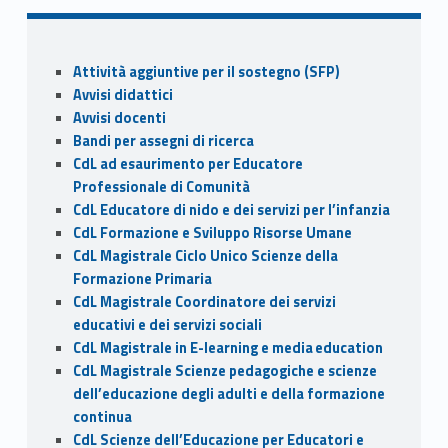
b
d
l
di
o
o
vi
Sidebar
Attività aggiuntive per il sostegno (SFP)
o
n
di
Avvisi didattici
k
Avvisi docenti
Bandi per assegni di ricerca
CdL ad esaurimento per Educatore
Professionale di Comunità
CdL Educatore di nido e dei servizi per l’infanzia
CdL Formazione e Sviluppo Risorse Umane
CdL Magistrale Ciclo Unico Scienze della
Formazione Primaria
CdL Magistrale Coordinatore dei servizi
educativi e dei servizi sociali
CdL Magistrale in E-learning e media education
CdL Magistrale Scienze pedagogiche e scienze
dell’educazione degli adulti e della formazione
continua
CdL Scienze dell’Educazione per Educatori e