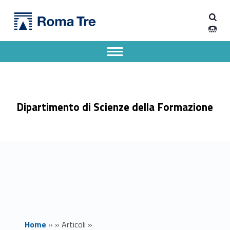
Primary Menu
Dipartimento di Scienze della Formazione
Bando incarichi e collaborazioni esterne - prot. 1688 - Dipartimento di Scienze della Formazione
Dipartimento di Scienze della Formazione dell'Università degli Studi Roma Tre
Apri il menu secondario
Header info sidebar
Dipartimento di Scienze della Formazione
Home
»
»
Articoli
»