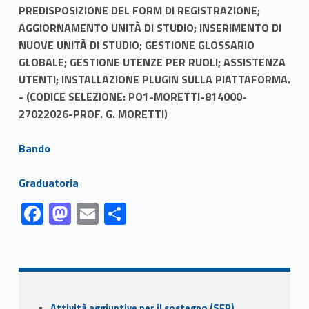
PREDISPOSIZIONE DEL FORM DI REGISTRAZIONE;
AGGIORNAMENTO UNITÀ DI STUDIO; INSERIMENTO DI
NUOVE UNITÀ DI STUDIO; GESTIONE GLOSSARIO
GLOBALE; GESTIONE UTENZE PER RUOLI; ASSISTENZA
UTENTI; INSTALLAZIONE PLUGIN SULLA PIATTAFORMA.
- (CODICE SELEZIONE: PO1-MORETTI-814000-
27022026-PROF. G. MORETTI)
Link identifier #identifier__18819-1
Bando
Link identifier #identifier__161811-2
Graduatoria
Link identifier #identifier__193782-1
Link identifier #identifier__42287-2
Link identifier #identifier__93888-3
Link identifier #identifier__22846-4
F
M
E
C
ac
as
m
o
Skip back to navigation
e
to
ai
n
b
d
l
di
o
o
vi
Sidebar
Attività aggiuntive per il sostegno (SFP)