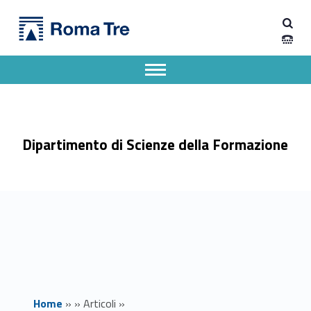
Primary Menu
Dipartimento di Scienze della Formazione
Bando incarichi e collaborazioni esterne - prot. 1161 - Dipartimento di Scienze della Formazione
Dipartimento di Scienze della Formazione dell'Università degli Studi Roma Tre
Apri il menu secondario
Header info sidebar
Dipartimento di Scienze della Formazione
Home
»
»
Articoli
»