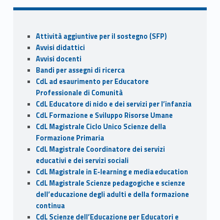
e
to
ai
n
b
d
l
di
o
o
vi
Sidebar
Attività aggiuntive per il sostegno (SFP)
o
n
di
Avvisi didattici
k
Avvisi docenti
Bandi per assegni di ricerca
CdL ad esaurimento per Educatore
Professionale di Comunità
CdL Educatore di nido e dei servizi per l’infanzia
CdL Formazione e Sviluppo Risorse Umane
CdL Magistrale Ciclo Unico Scienze della
Formazione Primaria
CdL Magistrale Coordinatore dei servizi
educativi e dei servizi sociali
CdL Magistrale in E-learning e media education
CdL Magistrale Scienze pedagogiche e scienze
dell’educazione degli adulti e della formazione
continua
CdL Scienze dell’Educazione per Educatori e