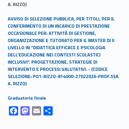
A. RIZZO)
Link identifier #identifier__147912-1
AVVISO DI SELEZIONE PUBBLICA, PER TITOLI, PER IL
CONFERIMENTO DI UN INCARICO DI PRESTAZIONE
OCCASIONALE PER: ATTIVITÀ DI GESTIONE,
ORGANIZZAZIONE E TUTORATO PER IL MASTER DI II
LIVELLO IN “DIDATTICA EFFICACE E PSICOLOGIA
DELL’EDUCAZIONE NEI CONTESTI SCOLASTICI
INCLUSIVI”. PROGETTAZIONE, STRATEGIE DI
INTERVENTO E PROCESSI VALUTATIVI. - (CODICE
SELEZIONE: PO1-RIZZO-814000-27022026-PROF.SSA
A. RIZZO)
Link identifier #identifier__16095-2
Graduatoria finale
Link identifier #identifier__174231-1
Link identifier #identifier__176742-2
Link identifier #identifier__75594-3
Link identifier #identifier__14096-4
F
M
E
C
ac
as
m
o
Skip back to navigation