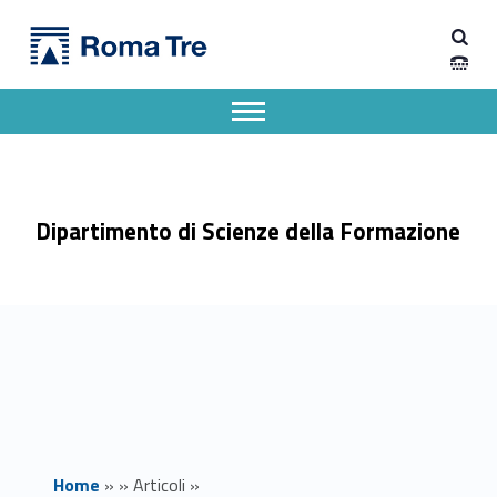
Primary Menu
Dipartimento di Scienze della Formazione
Bando incarichi e collaborazioni esterne - prot. 1159 - Dipartimento di Scienze della Formazione
Dipartimento di Scienze della Formazione dell'Università degli Studi Roma Tre
Apri il menu secondario
Header info sidebar
Dipartimento di Scienze della Formazione
Home
»
»
Articoli
»