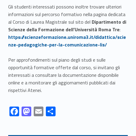
Gli studenti interessati possono inoltre trovare ulteriori
informazioni sul percorso formativo nella pagina dedicata
al Corso di Laurea Magistrale sul sito del
Dipartimento di
Scienze della Formazione dell’Università Roma Tre
:
Link identifier #identifier__168709-2
https://scienzeformazione.uniroma3.it/didattica/scie
nze-pedagogiche-per-la-comunicazione-lis/
Per approfondimenti sul piano degli studi e sulle
opportunità formative offerte dal corso, si invitano gli
interessati a consultare la documentazione disponibile
online e a monitorare gli aggiornamenti pubblicati dai
rispettivi Atenei.
Link identifier #identifier__128298-1
Link identifier #identifier__67225-2
Link identifier #identifier__101962-3
Link identifier #identifier__179876-4
F
M
E
C
ac
as
m
o
Skip back to navigation
e
to
ai
n