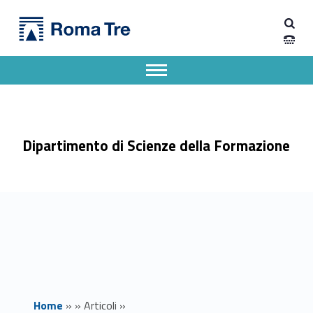
Primary Menu
Dipartimento di Scienze della Formazione
Bando di ammissione al Corso di Laurea Magistrale in Scienze Pedagogiche per la Comunicazione Inclusiva Mediata dalla LIS - Dipartimento di Scienze della Formazione
Dipartimento di Scienze della Formazione dell'Università degli Studi Roma Tre
Apri il menu secondario
Header info sidebar
Dipartimento di Scienze della Formazione
Home
»
»
Articoli
»