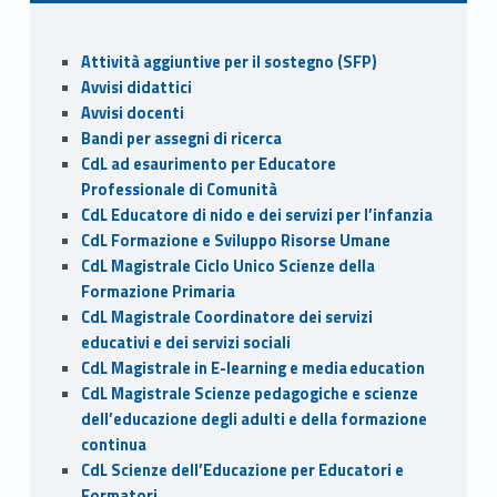
b
d
l
di
o
o
vi
Sidebar
Attività aggiuntive per il sostegno (SFP)
o
n
di
Avvisi didattici
k
Avvisi docenti
Bandi per assegni di ricerca
CdL ad esaurimento per Educatore
Professionale di Comunità
CdL Educatore di nido e dei servizi per l’infanzia
CdL Formazione e Sviluppo Risorse Umane
CdL Magistrale Ciclo Unico Scienze della
Formazione Primaria
CdL Magistrale Coordinatore dei servizi
educativi e dei servizi sociali
CdL Magistrale in E-learning e media education
CdL Magistrale Scienze pedagogiche e scienze
dell’educazione degli adulti e della formazione
continua
CdL Scienze dell’Educazione per Educatori e
Formatori